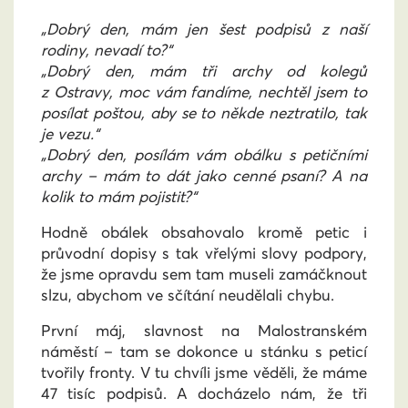
„Dobrý den, mám jen šest podpisů z naší
rodiny, nevadí to?“
„Dobrý den, mám tři archy od kolegů
z Ostravy, moc vám fandíme, nechtěl jsem to
posílat poštou, aby se to někde neztratilo, tak
je vezu.“
„Dobrý den, posílám vám obálku s petičními
archy – mám to dát jako cenné psaní? A na
kolik to mám pojistit?“
Hodně obálek obsahovalo kromě petic i
průvodní dopisy s tak vřelými slovy podpory,
že jsme opravdu sem tam museli zamáčknout
slzu, abychom ve sčítání neudělali chybu.
První máj, slavnost na Malostranském
náměstí – tam se dokonce u stánku s peticí
tvořily fronty. V tu chvíli jsme věděli, že máme
47 tisíc podpisů. A docházelo nám, že tři