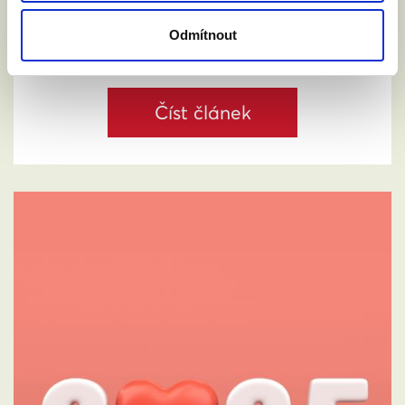
Jeronýma Tejce, aby Česká republika návrh
podpořila. O co jde?
Odmítnout
Číst článek