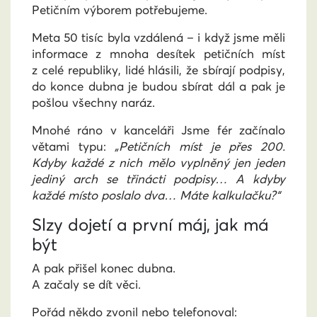
Petičním výborem potřebujeme.
Meta 50 tisíc byla vzdálená – i když jsme měli
informace z mnoha desítek petičních míst
z celé republiky, lidé hlásili, že sbírají podpisy,
do konce dubna je budou sbírat dál a pak je
pošlou všechny naráz.
Mnohé ráno v kanceláři Jsme fér začínalo
větami typu:
„Petičních míst je přes 200.
Kdyby každé z nich mělo vyplněný jen jeden
jediný arch se třinácti podpisy… A kdyby
každé místo poslalo dva… Máte kalkulačku?“
Slzy dojetí a první máj, jak má
být
A pak přišel konec dubna.
A začaly se dít věci.
Pořád někdo zvonil nebo telefonoval: