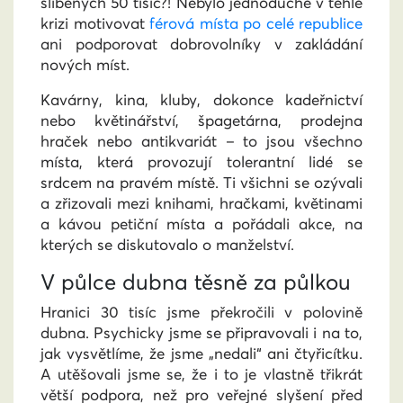
slíbených 50 tisíc?! Nebylo jednoduché v téhle
krizi motivovat
férová místa po celé republice
ani podporovat dobrovolníky v zakládání
nových míst.
Kavárny, kina, kluby, dokonce kadeřnictví
nebo květinářství, špagetárna, prodejna
hraček nebo antikvariát – to jsou všechno
místa, která provozují tolerantní lidé se
srdcem na pravém místě. Ti všichni se ozývali
a zřizovali mezi knihami, hračkami, květinami
a kávou petiční místa a pořádali akce, na
kterých se diskutovalo o manželství.
V půlce dubna těsně za půlkou
Hranici 30 tisíc jsme překročili v polovině
dubna. Psychicky jsme se připravovali i na to,
jak vysvětlíme, že jsme „nedali“ ani čtyřicítku.
A utěšovali jsme se, že i to je vlastně třikrát
větší podpora, než pro veřejné slyšení před