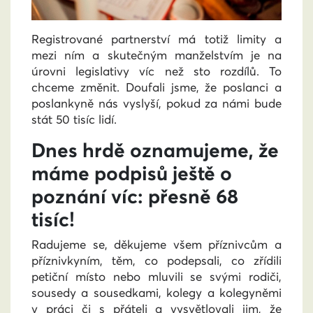
Registrované partnerství má totiž limity a
mezi ním a skutečným manželstvím je na
úrovni legislativy víc než sto rozdílů. To
chceme změnit. Doufali jsme, že poslanci a
poslankyně nás vyslyší, pokud za námi bude
stát 50 tisíc lidí.
Dnes hrdě oznamujeme, že
máme podpisů ještě o
poznání víc: přesně 68
tisíc!
Radujeme se, děkujeme všem příznivcům a
příznivkyním, těm, co podepsali, co zřídili
petiční místo nebo mluvili se svými rodiči,
sousedy a sousedkami, kolegy a kolegyněmi
v práci či s přáteli a vysvětlovali jim, že