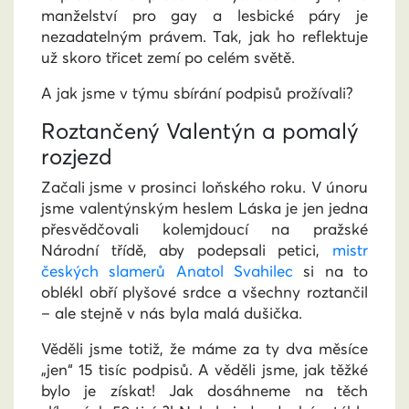
manželství pro gay a lesbické páry je
nezadatelným právem. Tak, jak ho reflektuje
už skoro třicet zemí po celém světě.
A jak jsme v týmu sbírání podpisů prožívali?
Roztančený Valentýn a pomalý
rozjezd
Začali jsme v prosinci loňského roku. V únoru
jsme valentýnským heslem Láska je jen jedna
přesvědčovali kolemjdoucí na pražské
Národní třídě, aby podepsali petici,
mistr
českých slamerů Anatol Svahilec
si na to
oblékl obří plyšové srdce a všechny roztančil
– ale stejně v nás byla malá dušička.
Věděli jsme totiž, že máme za ty dva měsíce
„jen“ 15 tisíc podpisů. A věděli jsme, jak těžké
bylo je získat! Jak dosáhneme na těch