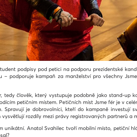
student podpisy pod petici na podporu prezidentské kand
– podporuje kampaň za manželství pro všechny Jsme fér
, tedy člověk, který vystupuje podobně jako stand-up kom
odícím petičním místem. Petičních míst Jsme fér je v c
Spravují je dobrovolníci, kteří do kampaně investují sv
m vysvětlují rozdíly mezi právy registrovaných partnerů a 
unikátní. Anatol Svahilec tvoří mobilní místo, petiční h
sal?