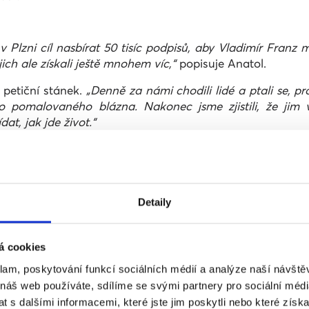
v Plzni cíl nasbírat 50 tisíc podpisů, aby Vladimír Franz
ich ale získali ještě mnohem víc,“
popisuje Anatol.
 petiční stánek.
„Denně za námi chodili lidé a ptali se, 
oho pomalovaného blázna. Nakonec jsme zjistili, že jim
dat, jak jde život.“
že cílový počet podpisů je stejný.
„Došlo mi, jak moc mo
eří jsou otevření a bez jakýchkoli pochybností manželstv
petici nedostali,“
vysvětluje.
Detaily
oc, Svahilec se ale tím číslem nenechává odradit:
„Jes
lit, dostaneme číslo sedm a půl milionu. Padesát tisíc ze 
á cookies
klam, poskytování funkcí sociálních médií a analýze naší návšt
 náš web používáte, sdílíme se svými partnery pro sociální média
 akcích i v těch nejzapadlejších městech Čech a Moravy
 s dalšími informacemi, které jste jim poskytli nebo které získa
m, že na slam poetry chodí publikum bez předsudků, ta