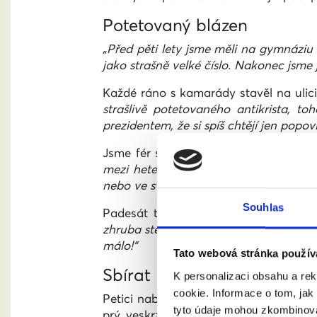
Potetovaný blázen
„Před pěti lety jsme měli na gymnáziu 
jako strašně velké číslo. Nakonec jsme j
Každé ráno s kamarády stavěl na ulici
strašlivě potetovaného antikrista, t
prezidentem, že si spíš chtějí jen popoví
Jsme fér si vybral k podpoře i proto, 
mezi heterosexuály je spousta lidí, kt
nebo ve své sociální bublině by se ale k 
Souhlas
Padesát tisíc připadá někomu jako m
zhruba stejně jako těch, kteří mohou vo
málo!“
Tato webová stránka použív
Sbírat lze kdekoliv
K personalizaci obsahu a re
cookie. Informace o tom, jak
Petici nabízí Anatol na slamerských
tyto údaje mohou zkombinovat
prý veskrze pozitivní.
„Je to asi i tí