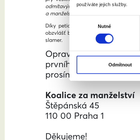
používáte jejich služby.
odmítavými reakcemi. A docela dost z 
a manželstvím jsou,“
vysvětluje Svahile
Výběr
Díky peticím poznal úžasnou partu lid
Nutné
souhlasu
obzvlášť baví.
„Samolibě si říkám: potř
slamer.
Opravdu dosáhneme na 
prvního máje sčítáme j
Odmítnout
prosíme vás o jejich zas
Koalice za manželství
Štěpánská 45
110 00 Praha 1
Děkujeme!