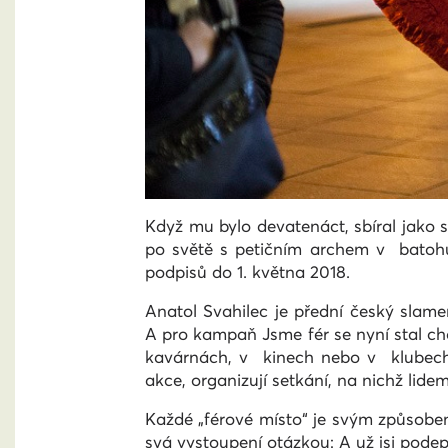
Když mu bylo devatenáct, sbíral jako 
po světě s petičním archem v batohu 
podpisů do 1. května 2018.
Anatol Svahilec je přední český slamer
A pro kampaň Jsme fér se nyní stal ch
kavárnách, v kinech nebo v klubech. 
akce, organizují setkání, na nichž lide
Každé „férové místo“ je svým způsobem 
svá vystoupení otázkou: A už jsi podep