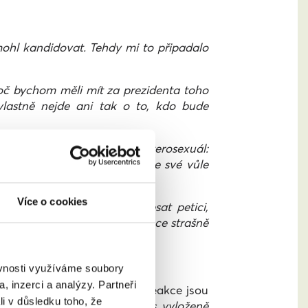
 mohl kandidovat. Tehdy mi to připadalo
proč bychom měli mít za prezidenta toho
 vlastně nejde ani tak o to, kdo bude
hu kampani prospět jako heterosexuál:
í pro všechny podpoří. Sami ze své vůle
Více o cookies
tli je lidí, kteří mohou podepsat petici,
sedmi a půl milionu, to je přece strašně
ěvnosti využíváme soubory
, inzerci a analýzy. Partneři
, v hospodách kamarádům. Reakce jsou
li v důsledku toho, že
kže jsem se zatím nesetkal s vyloženě