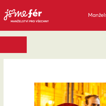
Manžels