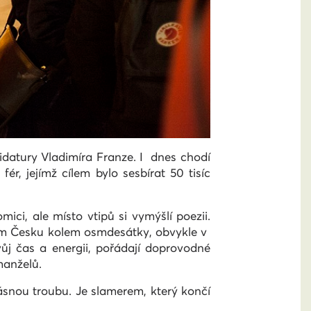
idatury Vladimíra Franze. I dnes chodí
, jejímž cílem bylo sesbírat 50 tisíc
ici, ale místo vtipů si vymýšlí poezii.
elém Česku kolem osmdesátky, obvykle v
ůj čas a energii, pořádají doprovodné
manželů.
lásnou troubu. Je slamerem, který končí