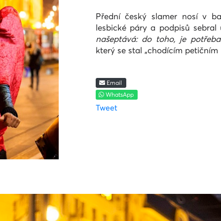
Přední český slamer nosí v ba
lesbické páry a podpisů sebral
našeptává: do toho, je potřeba 
který se stal „chodícím petičním
Email
WhatsApp
Tweet