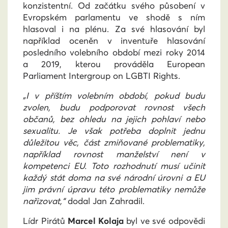
konzistentní. Od začátku svého působení v
Evropském parlamentu ve shodě s ním
hlasoval i na plénu.
Za své hlasování byl
například oceněn v inventuře hlasování
posledního volebního období mezi roky 2014
a 2019, kterou prováděla European
Parliament Intergroup on LGBTI Rights.
„I v příštím volebním období, pokud budu
zvolen, budu podporovat rovnost všech
občanů, bez ohledu na jejich pohlaví nebo
sexualitu. Je však potřeba doplnit jednu
důležitou věc, část zmiňované problematiky,
například rovnost manželství není v
kompetenci EU. Toto rozhodnutí musí učinit
každý stát doma na své národní úrovni a EU
jim právní úpravu této problematiky nemůže
nařizovat,“
dodal Jan Zahradil.
Lídr Pirátů
Marcel Kolaja
byl ve své odpovědi