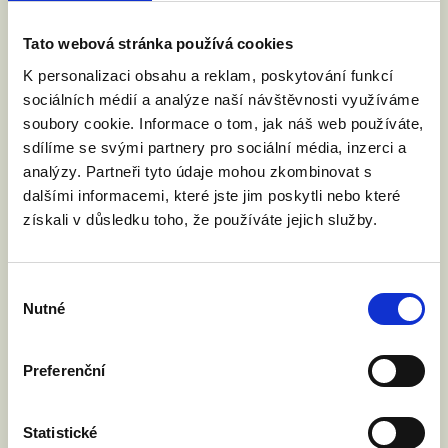
práv. Vyzvali jsme ministra spravedlnosti
Jeronýma Tejce, aby Česká republika návrh
Tato webová stránka používá cookies
podpořila. O co jde?
K personalizaci obsahu a reklam, poskytování funkcí
sociálních médií a analýze naší návštěvnosti využíváme
soubory cookie. Informace o tom, jak náš web používáte,
Číst článek
sdílíme se svými partnery pro sociální média, inzerci a
analýzy. Partneři tyto údaje mohou zkombinovat s
dalšími informacemi, které jste jim poskytli nebo které
získali v důsledku toho, že používáte jejich služby.
Výběr
Nutné
souhlasu
Preferenční
Statistické