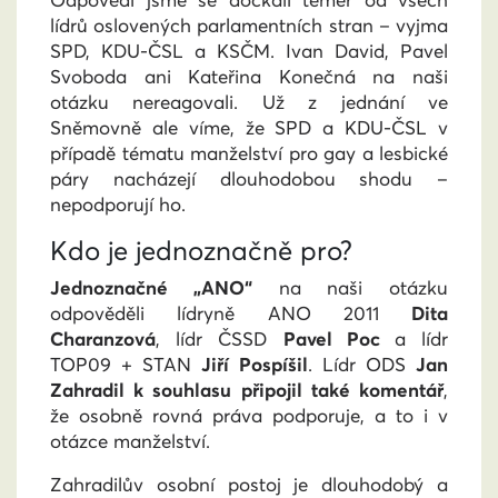
Odpovědi jsme se dočkali téměř od všech
lídrů oslovených parlamentních stran
–
vyjma
SPD, KDU-ČSL a KSČM. Ivan David, Pavel
Svoboda ani Kateřina Konečná na naši
otázku nereagovali. Už z jednání ve
Sněmovně ale víme, že SPD a KDU-ČSL v
případě tématu manželství pro gay a lesbické
páry nacházejí dlouhodobou shodu
–
nepodporují ho.
Kdo je jednoznačně pro?
Jednoznačné „ANO“
na naši otázku
odpověděli lídryně ANO 2011
Dita
Charanzová
, lídr ČSSD
Pavel Poc
a lídr
TOP09 + STAN
Jiří Pospíšil
.
Lídr ODS
Jan
Zahradil k souhlasu připojil také komentář
,
že osobně rovná práva podporuje, a to i v
otázce manželství.
Zahradilův osobní postoj je dlouhodobý a