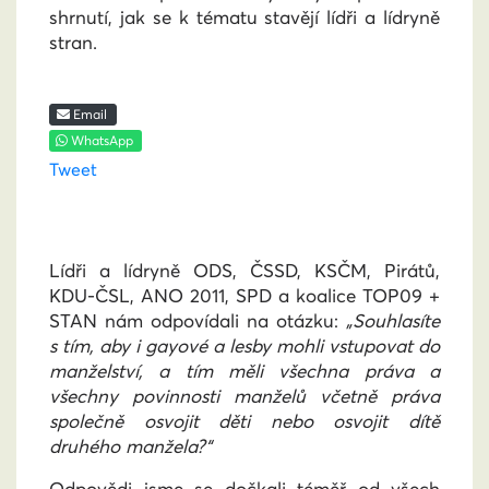
shrnutí, jak se k tématu stavějí lídři a lídryně
stran.
Email
WhatsApp
Tweet
Lídři a lídryně ODS, ČSSD, KSČM, Pirátů,
KDU-ČSL, ANO 2011, SPD a koalice TOP09 +
STAN nám odpovídali na otázku:
„Souhlasíte
s tím, aby i gayové a lesby mohli vstupovat do
manželství, a tím měli všechna práva a
všechny povinnosti manželů včetně práva
společně osvojit děti nebo osvojit dítě
druhého manžela?“