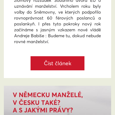
zlomový rozsudek Soudního dvora EU o
uznávání manželství. Vrcholem roku byly
volby do Sněmovny, ve kterých podpořilo
rovnoprávnost 60 férových poslanců a
poslankyň. I přes tyto pokroky nový rok
začínáme s jasným vzkazem nové vládě
Andreje Babiše : Budeme tu, dokud nebude
rovné manželství.
Číst článek