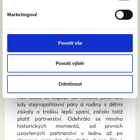
Marketingové
Povolit vše
Povolit výběr
ROK 2025: PARTNERSTVÍ PLATÍ, ALE BOJ
ZA ROVNÉ MANŽELSTVÍ POKRAČUJE
Odmítnout
21. 12. 2025
Rok 2025 se zapsal do historie jako rok,
kdy stejnopohlavní páry a rodiny s dětmi
získaly o trošku lepší spaní, začalo totiž
platit partnerství. Odehrálo se mnoho
historických momentů, od prvních
uzavřených partnerství v lednu až po