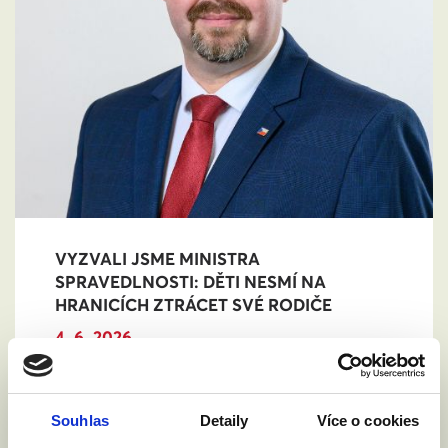
VYZVALI JSME MINISTRA
SPRAVEDLNOSTI: DĚTI NESMÍ NA
HRANICÍCH ZTRÁCET SVÉ RODIČE
4. 6. 2026
Rada EU bude v pátek 5. června jednat o
návrhu nařízení o přeshraničním uznávání
rodičovství. Nejde o uznávání zahraničních
Souhlas
Detaily
Více o cookies
manželství, ale o uznávání rodičovských