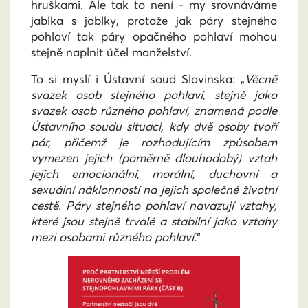
hruškami. Ale tak to není - my srovnáváme
jablka s jablky, protože jak páry stejného
pohlaví tak páry opačného pohlaví mohou
stejně naplnit účel manželství.
To si myslí i Ústavní soud Slovinska: „
Věcně
svazek osob stejného pohlaví, stejně jako
svazek osob různého pohlaví, znamená podle
Ústavního soudu situaci, kdy dvě osoby tvoří
pár, přičemž je rozhodujícím způsobem
vymezen jejich (poměrně dlouhodobý) vztah
jejich emocionální, morální, duchovní a
sexuální náklonností na jejich společné životní
cestě. Páry stejného pohlaví navazují vztahy,
které jsou stejně trvalé a stabilní jako vztahy
mezi osobami různého pohlaví.
“