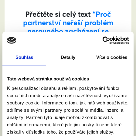
Přečtěte si celý text
“Proč
partnerství neřeší problém
nerovného zacházení se
stejnopohlavními páry (část
I)”
časopisu Soukromé právo.
Souhlas
Detaily
Více o cookies
Tato webová stránka používá cookies
K personalizaci obsahu a reklam, poskytování funkcí
PODPOŘTE NÁS
sociálních médií a analýze naší návštěvnosti využíváme
soubory cookie. Informace o tom, jak náš web používáte,
BEZ VÁS SE NEOBEJDEME
sdílíme se svými partnery pro sociální média, inzerci a
analýzy. Partneři tyto údaje mohou zkombinovat s
dalšími informacemi, které jste jim poskytli nebo které
získali v důsledku toho, že používáte jejich služby.