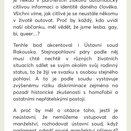
citlivou informaci o identitě daného člověka.
Všichni víme, jak citlivé je se neustále někomu
v životě outovat. Proč by každý, kdo uvidí
naší občanku, měl vědět, že jsme lesba, gay,
bi, queer…?
Tenhle bod akcentoval i Ústavní soud
Rakouska. Stejnopohlavní páry podle něj
musí chtě nechtě v různých životních
situacích sdílet se svým okolím svůj rodinný
status, to že žijí ve svazku s osobou stejného
pohlaví. A to je podle soudu vystavuje
zvýšenému riziku diskriminace zejména na
pozadí historické zkušenosti s homofobií a
ostatními nepřátelskými postoji.
A proč by měl o otázce toho, jestli je
neústavní, že nemůžeme vstupovat do
manželství, rozhodovat ústavní soud, když
parlament odmítl rovné manželství přijmout?