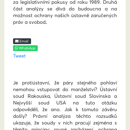
za legislativními pokusy od roku 1989. Druhá
část analýzy se dívá do budoucna a na
možnost ochrany našich ústavně zaručených
práv a svobod
.
Email
WhatsApp
Tweet
Je protiústavní, že páry stejného pohlaví
nemohou vstupovat do manželství? Ústavní
soud Rakouska, Ústavní soud Slovinska a
Nejvyšší soud USA na tuto otázku
odpověděli, že ano. Jak k tomuto závěru
došly? Právní analýza těchto rozsudků
ukazuje, že soudy v nich pracují zejména s
těmito principy: rovné zacházení, ochrana