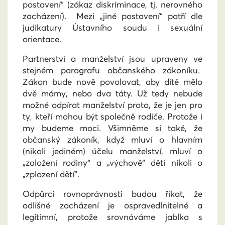
postavení“ (zákaz diskriminace, tj. nerovného
zacházení). Mezi „jiné postavení“ patří dle
judikatury Ústavního soudu i sexuální
orientace.
Partnerství a manželství jsou upraveny ve
stejném paragrafu občanského zákoníku.
Zákon bude nově povolovat, aby dítě mělo
dvě mámy, nebo dva táty. Už tedy nebude
možné odpírat manželství proto, že je jen pro
ty, kteří mohou být společně rodiče. Protože i
my budeme moci. Všimněme si také, že
občanský zákoník, když mluví o hlavním
(nikoli jediném) účelu manželství, mluví o
„založení rodiny“ a „výchově“ dětí nikoli o
„zplození dětí“.
Odpůrci rovnoprávnosti budou říkat, že
odlišné zacházení je ospravedlnitelné a
legitimní, protože srovnáváme jablka s