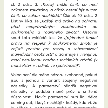
čl. 2 odst. 3:
„Každý může činit, co není
zákonem zakázáno, a nikdo nesmí být nucen
činit, co zákon neukládá.“
Článek 10 odst. 2
Listiny říká, že
„každý má právo na ochranu
před neoprávněným zasahováním do
soukromého a rodinného života“.
Ústavní
soud toto vykládá tak, že
„[p]rimární funkcí
práva na respekt k soukromému životu je
zajistit prostor pro rozvoj a seberealizaci
individuální osobnosti“
a zahrnuje i
„veřejnou
mocí nerušenou tvorbou sociálních vztahů (v
manželství, v rodině, ve společnosti)“.
Volba není dle mého názoru svobodná, pokud
jsou s jednou z variant spojeny negativní
následky. A partnerství přináší negativní
následky v podobě méně práv a snížené
důstojnosti. Navíc partnerství nutí lidi dělat
coming out, i když nechtějí - každý, kdo ví, že
je někdo v partnerství získává automaticky