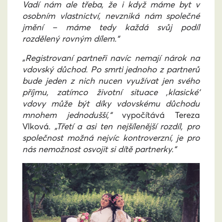
Vadí nám ale třeba, že i když máme byt v
osobním vlastnictví, nevzniká nám společné
jmění – máme tedy každá svůj podíl
rozdělený rovným dílem.“
„Registrovaní partneři navíc nemají nárok na
vdovský důchod. Po smrti jednoho z partnerů
bude jeden z nich nucen využívat jen svého
příjmu, zatímco životní situace ‚klasické‘
vdovy může být díky vdovskému důchodu
mnohem jednodušší,“
vypočítává Tereza
Vlková.
„Třetí a asi ten nejšílenější rozdíl, pro
společnost možná nejvíc kontroverzní, je pro
nás nemožnost osvojit si dítě partnerky.“