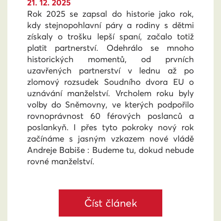
21. 12. 2025
Rok 2025 se zapsal do historie jako rok,
kdy stejnopohlavní páry a rodiny s dětmi
získaly o trošku lepší spaní, začalo totiž
platit partnerství. Odehrálo se mnoho
historických momentů, od prvních
uzavřených partnerství v lednu až po
zlomový rozsudek Soudního dvora EU o
uznávání manželství. Vrcholem roku byly
volby do Sněmovny, ve kterých podpořilo
rovnoprávnost 60 férových poslanců a
poslankyň. I přes tyto pokroky nový rok
začínáme s jasným vzkazem nové vládě
Andreje Babiše : Budeme tu, dokud nebude
rovné manželství.
Číst článek