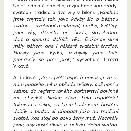
Uvidíte dojaté babičky, rozjuchané kamarády,
svatební tradice a dvě víly v bílém.
„
Všechno
jsme chystaly tak, jako kdyby šlo o běžnou
svatbu – svatební oznámení, hudba, květiny,
jmenovky, dárečky pro hosty, slavobrána,
dort a spousta dalších věcí. Dokonce jsme
měly během dne i některé svatební tradice.
Házely jsme kytku, rozbíjely jsme talíř,
přenášely se přes práh,“
vysvětluje Tereza
Vlková
A dodává:
„Za největší úspěch považuji, že se
nám podařilo mít u obřadu svědky, což není u
vstupu do registrovaného partnerství povinné
ani obvyklé. Našim cílem bylo uspořádat
takovou veselku, na které bude všem hostům
dobře a budou si připadat jako na tradiční
svatbě, kde stojí po boku ženy muž. Nechtěly
jsme, aby hosté říkali: To nebyla žádná svatba,