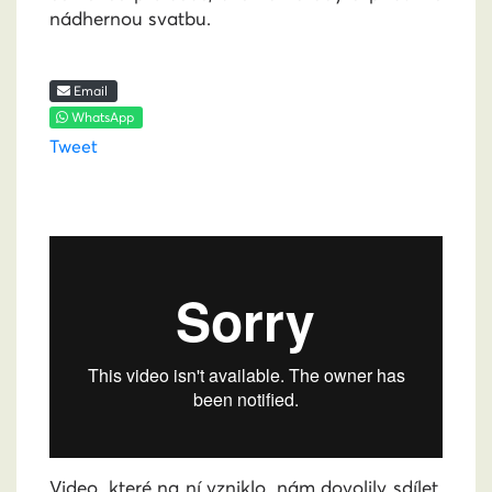
nádhernou svatbu.
Email
WhatsApp
Tweet
Video, které na ní vzniklo, nám dovolily sdílet.