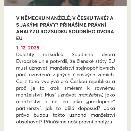
V NĚMECKU MANŽELÉ, V ČESKU TAKÉ? A
S JAKÝMI PRÁVY? PŘINÁŠÍME PRÁVNÍ
ANALÝZU ROZSUDKU SOUDNÍHO DVORA
EU
1. 12. 2025
Důležitý rozsudek Soudního dvora
Evropské unie potvrdil, že členské státy EU
musí uznávat manželství stejnopohlavních
párů uzavřená v jiných členských zemích.
Co z toho vyplývá pro Českou republiku a
proč je to krok směrem k rovnému
manželství? Musí uznávat
manželství
, jako
manželství a ne jen jako „překlopené“
partnerství, jak to dělá doposud? Jaká
práva budou takto uznaná manželství
obsahovat? Přinášíme naší právní analýzu.