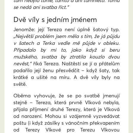
tam nebylo tohle, tamto a ani támhleto. Tomu
se nedá ani svatba říct.“
Dvě víly s jedním jménem
Jenomže: její Tereza není úplně šatový typ.
„Největší problém jsem měla s tím, že já půjdu
v šatech a Terka vedle mě půjde v obleku.
Připadalo by mi to, jako když si beru
mužského, svatba by ztratila kouzlo dvou
nevěst,“
říká Tereza. Naštěstí se jí a přátelům
podařilo její ženu přesvědčit – když šaty, tak
krátké a ušité na míru. A dvě víly byly na
světě.
Oběma vyhovuje, že se po svatbě jmenují
stejně – Tereza, která prvně Vlková nebyla,
přijala příjmení druhé Terezy, která je Vlková
od narození. Mohou si vzájemně vyzvedávat
poštu (i když zásilky s vánočním překvapením
od Terezy Vlkové pro Terezu Vlkovou