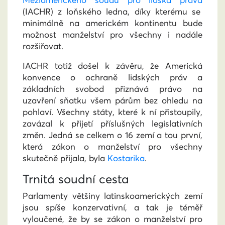
Meziamerického soudu pro lidská práva
(IACHR) z loňského ledna, díky kterému se
minimálně na americkém kontinentu bude
možnost manželství pro všechny i nadále
rozšiřovat.
IACHR totiž došel k závěru, že Americká
konvence o ochraně lidských práv a
základních svobod přiznává právo na
uzavření sňatku všem párům bez ohledu na
pohlaví. Všechny státy, které k ní přistoupily,
zavázal k přijetí příslušných legislativních
změn. Jedná se celkem o 16 zemí a tou první,
která zákon o manželství pro všechny
skutečně přijala, byla
Kostarika
.
Trnitá soudní cesta
Parlamenty většiny latinskoamerických zemí
jsou spíše konzervativní, a tak je téměř
vyloučené, že by se zákon o manželství pro