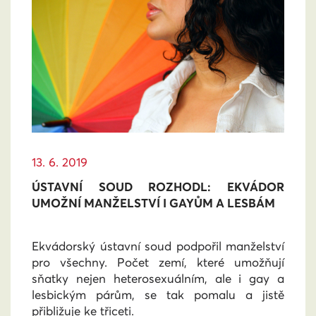
13. 6. 2019
ÚSTAVNÍ SOUD ROZHODL: EKVÁDOR
UMOŽNÍ MANŽELSTVÍ I GAYŮM A LESBÁM
Ekvádorský ústavní soud podpořil manželství
pro všechny. Počet zemí, které umožňují
sňatky nejen heterosexuálním, ale i gay a
lesbickým párům, se tak pomalu a jistě
přibližuje ke třiceti.