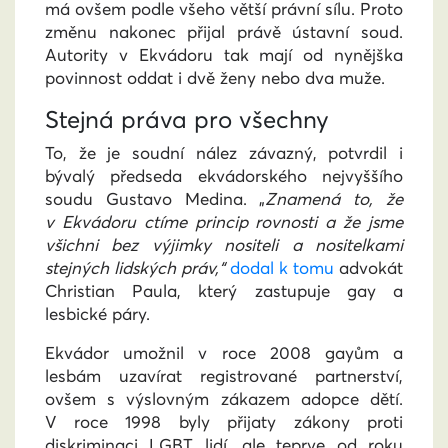
má ovšem podle všeho větší právní sílu. Proto
změnu nakonec přijal právě ústavní soud.
Autority v Ekvádoru tak mají od nynějška
povinnost oddat i dvě ženy nebo dva muže.
Stejná práva pro všechny
To, že je soudní nález závazný, potvrdil i
bývalý předseda ekvádorského nejvyššího
soudu Gustavo Medina. „
Znamená to, že
v Ekvádoru ctíme princip rovnosti a že jsme
všichni bez výjimky nositeli a nositelkami
stejných lidských práv,“
dodal k tomu
advokát
Christian Paula, který zastupuje gay a
lesbické páry.
Ekvádor umožnil v roce 2008 gayům a
lesbám uzavírat registrované partnerství,
ovšem s výslovným zákazem adopce dětí.
V roce 1998 byly přijaty zákony proti
diskriminaci LGBT lidí, ale teprve od roku