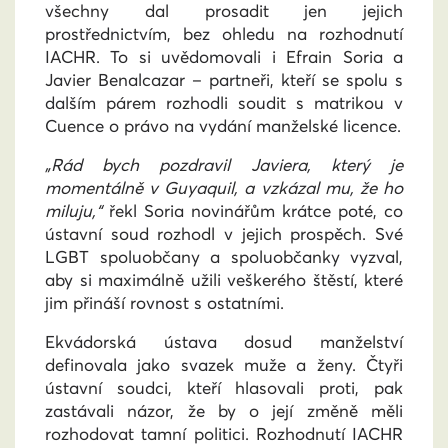
všechny dal prosadit jen jejich
prostřednictvím, bez ohledu na rozhodnutí
IACHR. To si uvědomovali i Efrain Soria a
Javier Benalcazar
–
partneři, kteří se spolu s
dalším párem rozhodli soudit s matrikou v
Cuence o právo na vydání manželské licence.
„Rád bych pozdravil Javiera, který je
momentálně v Guyaquil, a vzkázal mu, že ho
miluju,“
řekl Soria novinářům krátce poté, co
ústavní soud rozhodl v jejich prospěch. Své
LGBT spoluobčany a spoluobčanky vyzval,
aby si maximálně užili veškerého štěstí, které
jim přináší rovnost s ostatními.
Ekvádorská ústava dosud manželství
definovala jako svazek muže a ženy. Čtyři
ústavní soudci, kteří hlasovali proti, pak
zastávali názor, že by o její změně měli
rozhodovat tamní politici. Rozhodnutí IACHR