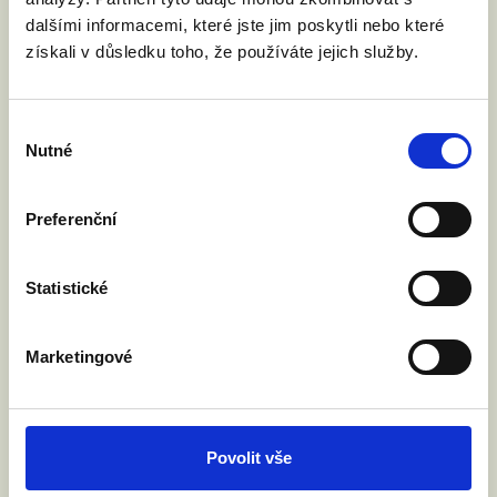
Rada EU bude v pátek 5. června jednat o
dalšími informacemi, které jste jim poskytli nebo které
návrhu nařízení o přeshraničním uznávání
získali v důsledku toho, že používáte jejich služby.
rodičovství. Nejde o uznávání zahraničních
manželství, ale o uznávání rodičovských
práv. Vyzvali jsme ministra spravedlnosti
Výběr
Jeronýma Tejce, aby Česká republika návrh
Nutné
souhlasu
podpořila. O co jde?
Preferenční
Číst článek
Statistické
Marketingové
Povolit vše