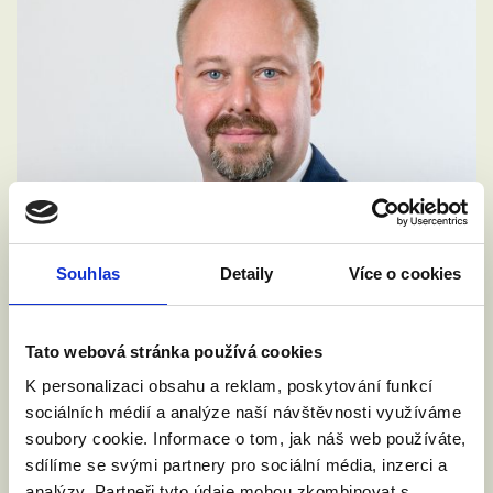
Souhlas
Detaily
Více o cookies
Tato webová stránka používá cookies
K personalizaci obsahu a reklam, poskytování funkcí
VYZVALI JSME MINISTRA
sociálních médií a analýze naší návštěvnosti využíváme
SPRAVEDLNOSTI: DĚTI NESMÍ NA
soubory cookie. Informace o tom, jak náš web používáte,
HRANICÍCH ZTRÁCET SVÉ RODIČE
sdílíme se svými partnery pro sociální média, inzerci a
4. 6. 2026
analýzy. Partneři tyto údaje mohou zkombinovat s