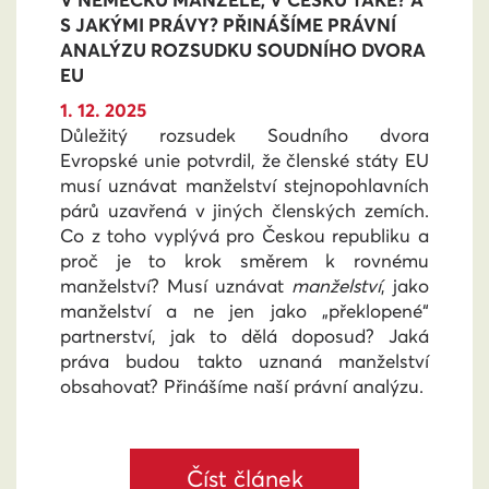
V NĚMECKU MANŽELÉ, V ČESKU TAKÉ? A
S JAKÝMI PRÁVY? PŘINÁŠÍME PRÁVNÍ
ANALÝZU ROZSUDKU SOUDNÍHO DVORA
EU
1. 12. 2025
Důležitý rozsudek Soudního dvora
Evropské unie potvrdil, že členské státy EU
musí uznávat manželství stejnopohlavních
párů uzavřená v jiných členských zemích.
Co z toho vyplývá pro Českou republiku a
proč je to krok směrem k rovnému
manželství? Musí uznávat
manželství
, jako
manželství a ne jen jako „překlopené“
partnerství, jak to dělá doposud? Jaká
práva budou takto uznaná manželství
obsahovat? Přinášíme naší právní analýzu.
Číst článek