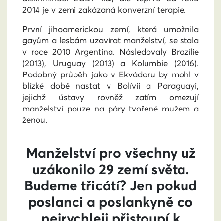
2014 je v zemi zakázaná konverzní terapie.
První jihoamerickou zemí, která umožnila
gayům a lesbám uzavírat manželství, se stala
v roce 2010 Argentina. Následovaly Brazílie
(2013), Uruguay (2013) a Kolumbie (2016).
Podobný průběh jako v Ekvádoru by mohl v
blízké době nastat v Bolívii a Paraguayi,
jejichž ústavy rovněž zatím omezují
manželství pouze na páry tvořené mužem a
ženou.
Manželství pro všechny už
uzákonilo 29 zemí světa.
Budeme třicátí? Jen pokud
poslanci a poslankyně co
nejrychleji přistoupí k