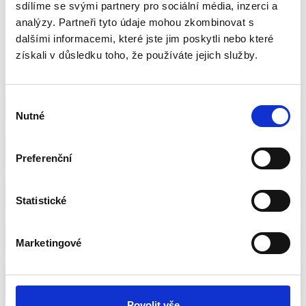
2
sdílíme se svými partnery pro sociální média, inzerci a
analýzy. Partneři tyto údaje mohou zkombinovat s
Celková známka
dalšími informacemi, které jste jim poskytli nebo které
získali v důsledku toho, že používáte jejich služby.
Sdílet volbu
FILTROVAT
Výběr
1. Jan Birke
Nutné
souhlasu
2. Hana Masáková
PRO
Preferenční
3. Jana Fröhlichová
Statistické
4. Pavel Holzknecht
Marketingové
5. Jan Čtvrtečka
Povolit vše