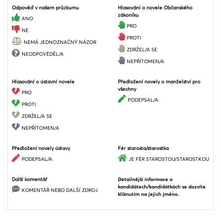
Odpověď v našem průzkumu
Hlasování o novele Občanského
zákoníku
ANO
PRO
NE
PROTI
NEMÁ JEDNOZNAČNÝ NÁZOR
ZDRŽEL/A SE
NEODPOVĚDĚL/A
NEPŘÍTOMEN/A
Hlasování o ústavní novele
Předložení novely o manželství pro
všechny
PRO
PODEPSAL/A
PROTI
ZDRŽEL/A SE
NEPŘÍTOMEN/A
Předložení novely ústavy
Fér starosta/starostka
PODEPSAL/A
JE FÉR STAROSTOU/STAROSTKOU
Další komentář
Detailnější informace o
kandidátech/kandidátkách se dozvíte
KOMENTÁŘ NEBO DALŠÍ ZDROJ
kliknutím na jejich jméno.