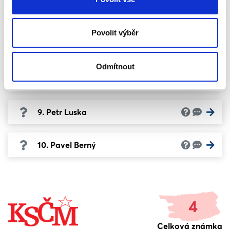
6. Jaroslava Komárková
Povolit výběr
7. Milan Jaroš
Odmítnout
8. Tomáš Magnusek
9. Petr Luska
10. Pavel Berný
4
Celková známka