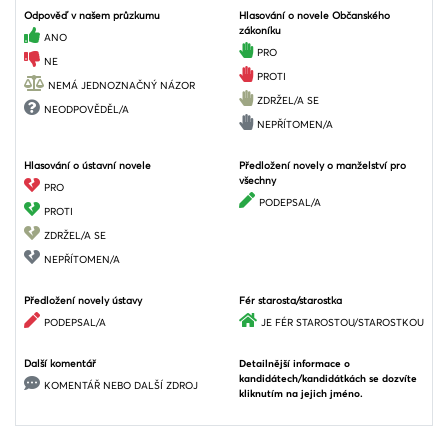
Odpověď v našem průzkumu
Hlasování o novele Občanského
zákoníku
ANO
PRO
NE
PROTI
NEMÁ JEDNOZNAČNÝ NÁZOR
ZDRŽEL/A SE
NEODPOVĚDĚL/A
NEPŘÍTOMEN/A
Hlasování o ústavní novele
Předložení novely o manželství pro
všechny
PRO
PODEPSAL/A
PROTI
ZDRŽEL/A SE
NEPŘÍTOMEN/A
Předložení novely ústavy
Fér starosta/starostka
PODEPSAL/A
JE FÉR STAROSTOU/STAROSTKOU
Další komentář
Detailnější informace o
kandidátech/kandidátkách se dozvíte
KOMENTÁŘ NEBO DALŠÍ ZDROJ
kliknutím na jejich jméno.