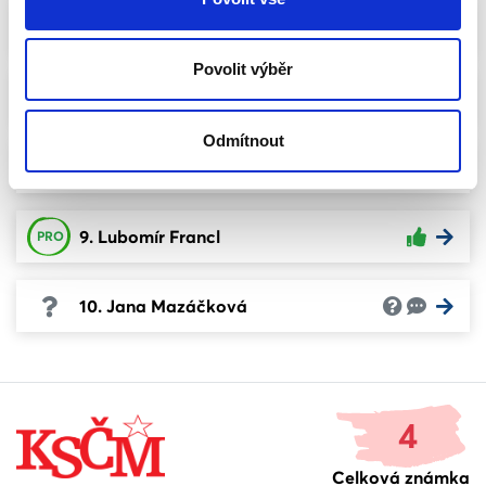
6. Václav Valhoda
Povolit výběr
7. Jan Klimeš
Odmítnout
8. Antonín Krák
9. Lubomír Francl
PRO
10. Jana Mazáčková
4
Celková známka