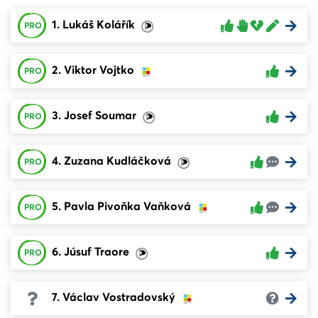
1. Lukáš Kolářík
PRO
2. Viktor Vojtko
PRO
3. Josef Soumar
PRO
4. Zuzana Kudláčková
PRO
5. Pavla Pivoňka Vaňková
PRO
6. Júsuf Traore
PRO
7. Václav Vostradovský