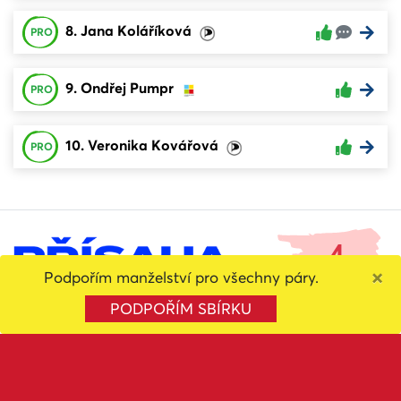
8. Jana Koláříková
PRO
9. Ondřej Pumpr
PRO
10. Veronika Kovářová
PRO
4
×
Podpořím manželství pro všechny páry.
Celková známka
PODPOŘÍM SBÍRKU
Sdílet volbu
FILTROVAT
1. Ivana Kerlesová