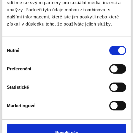
2
sdílíme se svými partnery pro sociální média, inzerci a
analýzy. Partneři tyto údaje mohou zkombinovat s
Celková známka
dalšími informacemi, které jste jim poskytli nebo které
získali v důsledku toho, že používáte jejich služby.
Sdílet volbu
FILTROVAT
Výběr
1. Ondřej Veselý
Nutné
souhlasu
2. Milan Štěch
Preferenční
3. Ivana Stráská
Statistické
4. Olga Bastlová
Marketingové
5. Stanislav Jindra
Povolit vše