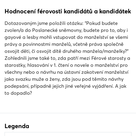
Hodnocení férovosti kandidátů a kandidátek
Dotazovaným jsme položili otázku: "Pokud budete
zvolen/a do Poslanecké sněmovny, budete pro to, aby i
gayové a lesby mohli vstupovat do manželství se všemi
právy a povinnostmi manželů, včetně práva společně
osvojit děti, či osvojit dítě druhého manžela/manželky?"
Zohlednili jsme také to, zda patří mezi Férové starosty a
starostky, hlasování v 1. čtení o novele o manželství pro
všechny nebo o návrhu na ústavní zakotvení manželství
jako svazku muže a ženy, zda jsou pod těmito návrhy
podepsáni, případně jejich jiné veřejné vyjádření. A jak
to dopadlo?
Legenda