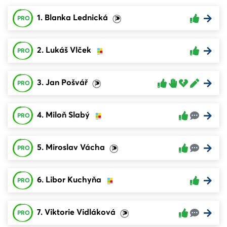
1. Blanka Lednická
PRO
2. Lukáš Vlček
PRO
3. Jan Pošvář
PRO
4. Miloň Slabý
PRO
5. Miroslav Vácha
PRO
6. Libor Kuchyňa
PRO
7. Viktorie Vidláková
PRO