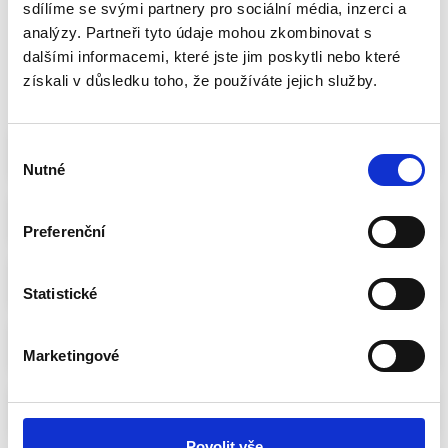
2
sdílíme se svými partnery pro sociální média, inzerci a
analýzy. Partneři tyto údaje mohou zkombinovat s
Celková známka
dalšími informacemi, které jste jim poskytli nebo které
získali v důsledku toho, že používáte jejich služby.
Sdílet volbu
FILTROVAT
Výběr
1. Jiří Běhounek
Nutné
souhlasu
2. Michal Šmarda
PRO
Preferenční
3. Bohuslav Kůrka
PRO
Statistické
4. Jana Nováková Hotářová
Marketingové
5. Vladimír Malý
Povolit vše