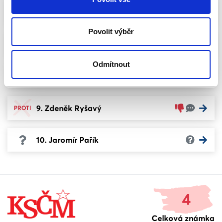
6. Karel Pačiska
Povolit výběr
7. Lukáš Kettner
Odmítnout
8. Lucie Orgoníková
9. Zdeněk Ryšavý
PROTI
10. Jaromír Pařík
4
Celková známka