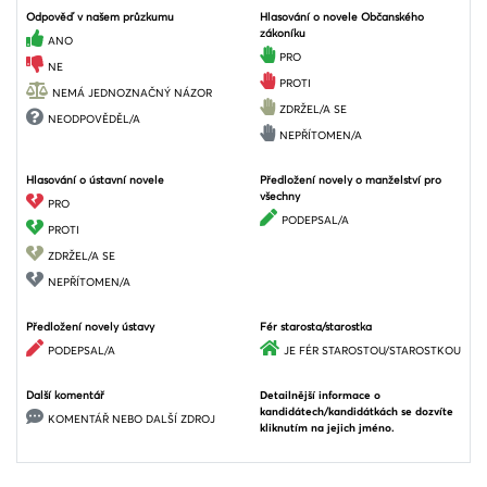
Odpověď v našem průzkumu
Hlasování o novele Občanského
zákoníku
ANO
PRO
NE
PROTI
NEMÁ JEDNOZNAČNÝ NÁZOR
ZDRŽEL/A SE
NEODPOVĚDĚL/A
NEPŘÍTOMEN/A
Hlasování o ústavní novele
Předložení novely o manželství pro
všechny
PRO
PODEPSAL/A
PROTI
ZDRŽEL/A SE
NEPŘÍTOMEN/A
Předložení novely ústavy
Fér starosta/starostka
PODEPSAL/A
JE FÉR STAROSTOU/STAROSTKOU
Další komentář
Detailnější informace o
kandidátech/kandidátkách se dozvíte
KOMENTÁŘ NEBO DALŠÍ ZDROJ
kliknutím na jejich jméno.