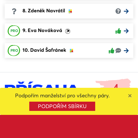
8. Zdeněk Navrátil
9. Eva Nováková
PRO
10. David Šafránek
PRO
4
×
Podpořím manželství pro všechny páry.
Celková známka
PODPOŘÍM SBÍRKU
Sdílet volbu
FILTROVAT
1. Karolína Kubisková