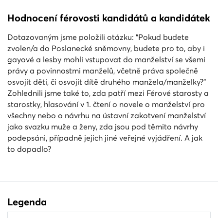
Hodnocení férovosti kandidátů a kandidátek
Dotazovaným jsme položili otázku: "Pokud budete
zvolen/a do Poslanecké sněmovny, budete pro to, aby i
gayové a lesby mohli vstupovat do manželství se všemi
právy a povinnostmi manželů, včetně práva společně
osvojit děti, či osvojit dítě druhého manžela/manželky?"
Zohlednili jsme také to, zda patří mezi Férové starosty a
starostky, hlasování v 1. čtení o novele o manželství pro
všechny nebo o návrhu na ústavní zakotvení manželství
jako svazku muže a ženy, zda jsou pod těmito návrhy
podepsáni, případně jejich jiné veřejné vyjádření. A jak
to dopadlo?
Legenda