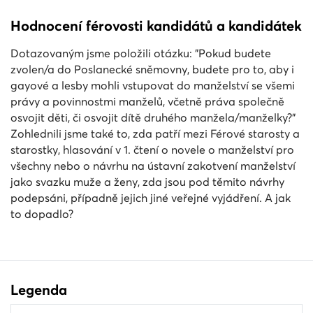
Hodnocení férovosti kandidátů a kandidátek
Dotazovaným jsme položili otázku: "Pokud budete
zvolen/a do Poslanecké sněmovny, budete pro to, aby i
gayové a lesby mohli vstupovat do manželství se všemi
právy a povinnostmi manželů, včetně práva společně
osvojit děti, či osvojit dítě druhého manžela/manželky?"
Zohlednili jsme také to, zda patří mezi Férové starosty a
starostky, hlasování v 1. čtení o novele o manželství pro
všechny nebo o návrhu na ústavní zakotvení manželství
jako svazku muže a ženy, zda jsou pod těmito návrhy
podepsáni, případně jejich jiné veřejné vyjádření. A jak
to dopadlo?
Legenda