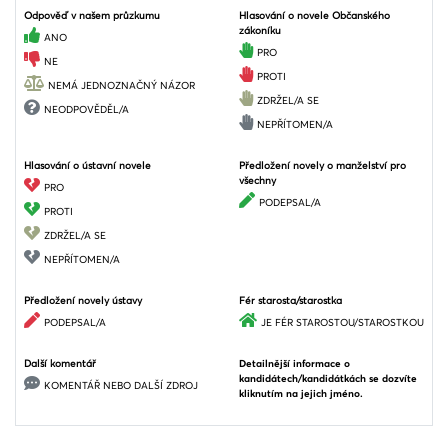
Odpověď v našem průzkumu
Hlasování o novele Občanského
zákoníku
ANO
PRO
NE
PROTI
NEMÁ JEDNOZNAČNÝ NÁZOR
ZDRŽEL/A SE
NEODPOVĚDĚL/A
NEPŘÍTOMEN/A
Hlasování o ústavní novele
Předložení novely o manželství pro
všechny
PRO
PODEPSAL/A
PROTI
ZDRŽEL/A SE
NEPŘÍTOMEN/A
Předložení novely ústavy
Fér starosta/starostka
PODEPSAL/A
JE FÉR STAROSTOU/STAROSTKOU
Další komentář
Detailnější informace o
kandidátech/kandidátkách se dozvíte
KOMENTÁŘ NEBO DALŠÍ ZDROJ
kliknutím na jejich jméno.