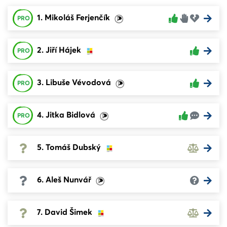
1. Mikoláš Ferjenčík
PRO
2. Jiří Hájek
PRO
3. Libuše Vévodová
PRO
4. Jitka Bidlová
PRO
5. Tomáš Dubský
6. Aleš Nunvář
7. David Šimek