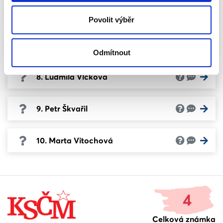
6. Monika Pelíšková
Povolit výběr
7. Renata Petružálková
Odmítnout
8. Ludmila Vlčková
9. Petr Škvařil
10. Marta Vitochová
4
Celková známka