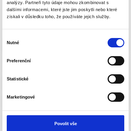
2
analýzy. Partneři tyto údaje mohou zkombinovat s
dalšími informacemi, které jste jim poskytli nebo které
Celková známka
získali v důsledku toho, že používáte jejich služby.
Sdílet volbu
FILTROVAT
Výběr
Nutné
souhlasu
1. Alena Šírová
PRO
Preferenční
2. Markéta Juchelková
PRO
Statistické
3. Pavel Havíř
Marketingové
4. Jan Chvojka
PRO
5. Ivana Burešová
Povolit vše