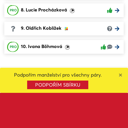
8. Lucie Procházková
PRO
9. Oldřich Koblížek
10. Ivana Böhmová
PRO
×
Podpořím manželství pro všechny páry.
4
PODPOŘÍM SBÍRKU
Celková známka
Sdílet volbu
FILTROVAT
1. Zdeňka Víchová