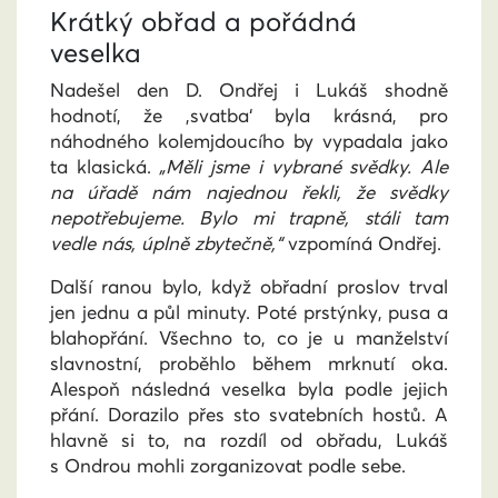
Krátký obřad a pořádná
veselka
Nadešel den D. Ondřej i Lukáš shodně
hodnotí, že ‚svatba‘ byla krásná, pro
náhodného kolemjdoucího by vypadala jako
ta klasická.
„Měli jsme i vybrané svědky. Ale
na úřadě nám najednou řekli, že svědky
nepotřebujeme. Bylo mi trapně, stáli tam
vedle nás, úplně zbytečně,“
vzpomíná Ondřej.
Další ranou bylo, když obřadní proslov trval
jen jednu a půl minuty. Poté prstýnky, pusa a
blahopřání. Všechno to, co je u manželství
slavnostní, proběhlo během mrknutí oka.
Alespoň následná veselka byla podle jejich
přání. Dorazilo přes sto svatebních hostů. A
hlavně si to, na rozdíl od obřadu, Lukáš
s Ondrou mohli zorganizovat podle sebe.