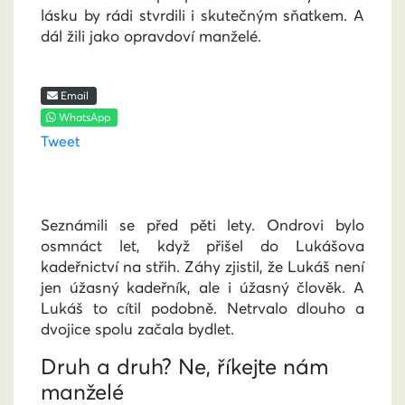
lásku by rádi stvrdili i skutečným sňatkem. A
dál žili jako opravdoví manželé.
Email
WhatsApp
Tweet
Seznámili se před pěti lety. Ondrovi bylo
osmnáct let, když přišel do Lukášova
kadeřnictví na střih. Záhy zjistil, že Lukáš není
jen úžasný kadeřník, ale i úžasný člověk. A
Lukáš to cítil podobně. Netrvalo dlouho a
dvojice spolu začala bydlet.
Druh a druh? Ne, říkejte nám
manželé