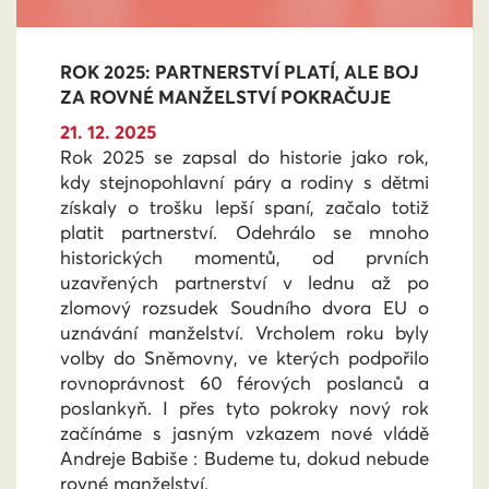
ROK 2025: PARTNERSTVÍ PLATÍ, ALE BOJ
ZA ROVNÉ MANŽELSTVÍ POKRAČUJE
21. 12. 2025
Rok 2025 se zapsal do historie jako rok,
kdy stejnopohlavní páry a rodiny s dětmi
získaly o trošku lepší spaní, začalo totiž
platit partnerství. Odehrálo se mnoho
historických momentů, od prvních
uzavřených partnerství v lednu až po
zlomový rozsudek Soudního dvora EU o
uznávání manželství. Vrcholem roku byly
volby do Sněmovny, ve kterých podpořilo
rovnoprávnost 60 férových poslanců a
poslankyň. I přes tyto pokroky nový rok
začínáme s jasným vzkazem nové vládě
Andreje Babiše : Budeme tu, dokud nebude
rovné manželství.