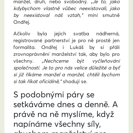
manžel, druh, nebo svobodný.
„Je to, jako
kdybychom vlastně vůbec neexistovali, jako
by neexistoval náš vztah,“
míní smutně
Ondřej.
Ačkoliv byla jejich svatba nádherná,
registrované partnerství je pro ně prostě jen
formalita. Ondřej i Lukáš by si přáli
zrovnoprávnění manželství tak, aby bylo pro
všechny
. „Nechceme být vyčleňováni
společností. Je to pro nás velice důležité a byť
si již říkáme manžel a manžel, chtěli bychom
si tak říkat oficiálně,“
shodují se.
S podobnými páry se
setkáváme dnes a denně. A
právě na ně myslíme, když
napínáme všechny síly,