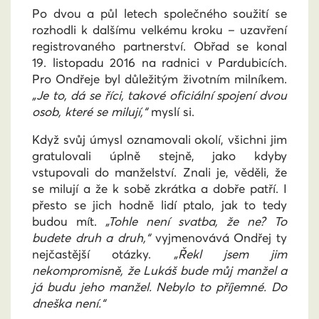
Po dvou a půl letech společného soužití se
rozhodli k dalšímu velkému kroku – uzavření
registrovaného partnerství. Obřad se konal
19. listopadu 2016 na radnici v Pardubicích.
Pro Ondřeje byl důležitým životním milníkem.
„Je to, dá se říci, takové oficiální spojení dvou
osob, které se milují,“
myslí si.
Když svůj úmysl oznamovali okolí, všichni jim
gratulovali úplně stejně, jako kdyby
vstupovali do manželství. Znali je, věděli, že
se milují a že k sobě zkrátka a dobře patří. I
přesto se jich hodně lidí ptalo, jak to tedy
budou mít.
„Tohle není svatba, že ne? To
budete druh a druh,“
vyjmenovává Ondřej ty
nejčastější otázky.
„Řekl jsem jim
nekompromisně, že Lukáš bude můj manžel a
já budu jeho manžel. Nebylo to příjemné. Do
dneška není.“