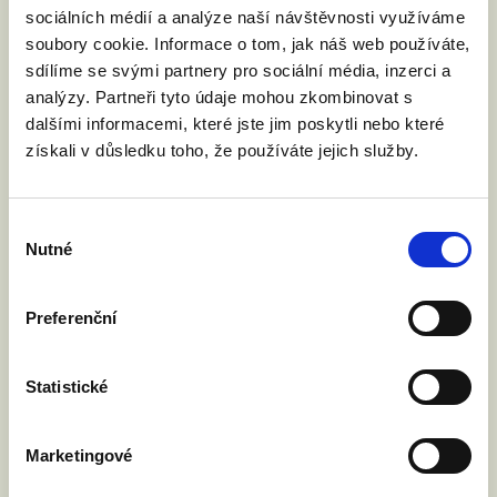
sociálních médií a analýze naší návštěvnosti využíváme
soubory cookie. Informace o tom, jak náš web používáte,
sdílíme se svými partnery pro sociální média, inzerci a
analýzy. Partneři tyto údaje mohou zkombinovat s
VYZVALI JSME MINISTRA
dalšími informacemi, které jste jim poskytli nebo které
SPRAVEDLNOSTI: DĚTI NESMÍ NA
získali v důsledku toho, že používáte jejich služby.
HRANICÍCH ZTRÁCET SVÉ RODIČE
4. 6. 2026
Rada EU bude v pátek 5. června jednat o
Výběr
návrhu nařízení o přeshraničním uznávání
Nutné
souhlasu
rodičovství. Nejde o uznávání zahraničních
manželství, ale o uznávání rodičovských
práv. Vyzvali jsme ministra spravedlnosti
Preferenční
Jeronýma Tejce, aby Česká republika návrh
podpořila. O co jde?
Statistické
Marketingové
Číst článek