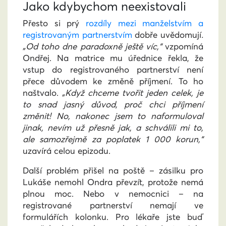
Jako kdybychom neexistovali
Přesto si prý
rozdíly mezi manželstvím a
registrovaným partnerstvím
dobře uvědomují
.
„Od toho dne paradoxně ještě víc,“
vzpomíná
Ondřej. Na matrice mu úřednice řekla, že
vstup do registrovaného partnerství není
přece důvodem ke změně příjmení. To ho
naštvalo.
„Když chceme tvořit jeden celek, je
to snad jasný důvod, proč chci příjmení
změnit! No, nakonec jsem to naformuloval
jinak, nevím už přesně jak, a schválili mi to,
ale samozřejmě za poplatek 1 000 korun,“
uzavírá celou epizodu.
Další problém přišel na poště – zásilku pro
Lukáše nemohl Ondra převzít, protože nemá
plnou moc. Nebo v nemocnici – na
registrované partnerství nemají ve
formulářích kolonku. Pro lékaře jste buď