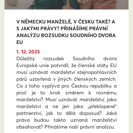
V NĚMECKU MANŽELÉ, V ČESKU TAKÉ? A
S JAKÝMI PRÁVY? PŘINÁŠÍME PRÁVNÍ
ANALÝZU ROZSUDKU SOUDNÍHO DVORA
EU
1. 12. 2025
Důležitý rozsudek Soudního dvora
Evropské unie potvrdil, že členské státy EU
musí uznávat manželství stejnopohlavních
párů uzavřená v jiných členských zemích.
Co z toho vyplývá pro Českou republiku a
proč je to krok směrem k rovnému
manželství? Musí uznávat
manželství
, jako
manželství a ne jen jako „překlopené“
partnerství, jak to dělá doposud? Jaká
práva budou takto uznaná manželství
obsahovat? Přinášíme naší právní analýzu.