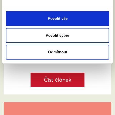
SPRAVEDLNOSTI: DĚTI NESMÍ NA
HRANICÍCH ZTRÁCET SVÉ RODIČE
4. 6. 2026
Povolit vše
Rada EU bude v pátek 5. června jednat o
návrhu nařízení o přeshraničním uznávání
rodičovství. Nejde o uznávání zahraničních
Povolit výběr
manželství, ale o uznávání rodičovských
práv. Vyzvali jsme ministra spravedlnosti
Jeronýma Tejce, aby Česká republika návrh
Odmítnout
podpořila. O co jde?
Číst článek