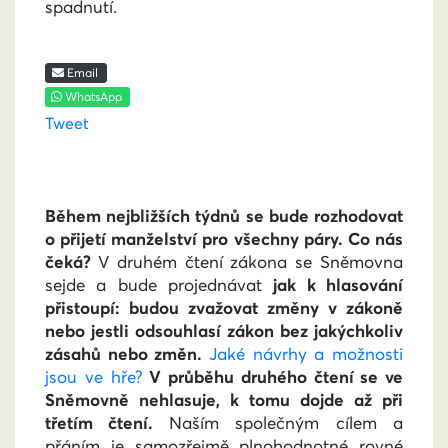
spadnutí.
Email
WhatsApp
Tweet
Během nejbližších týdnů se bude rozhodovat
o přijetí manželství pro všechny páry. Co nás
čeká?
V druhém čtení zákona se Sněmovna
sejde a bude projednávat
jak k hlasování
přistoupí: budou zvažovat změny v zákoně
nebo jestli odsouhlasí zákon bez jakýchkoliv
zásahů nebo změn.
Jaké návrhy a možnosti
jsou ve hře?
V průběhu druhého čtení
se ve
Sněmovně nehlasuje, k tomu dojde až při
třetím čtení.
Naším společným cílem a
přáním je samozřejmě plnohodnotné rovné