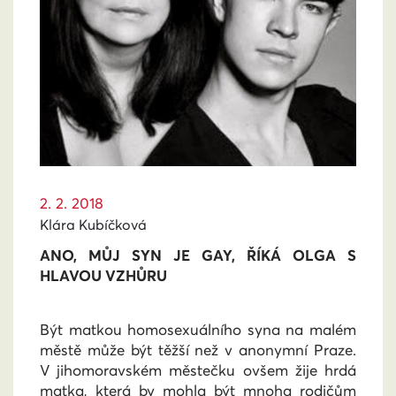
2. 2. 2018
Klára Kubíčková
ANO, MŮJ SYN JE GAY, ŘÍKÁ OLGA S
HLAVOU VZHŮRU
Být matkou homosexuálního syna na malém
městě může být těžší než v anonymní Praze.
V jihomoravském městečku ovšem žije hrdá
matka, která by mohla být mnoha rodičům