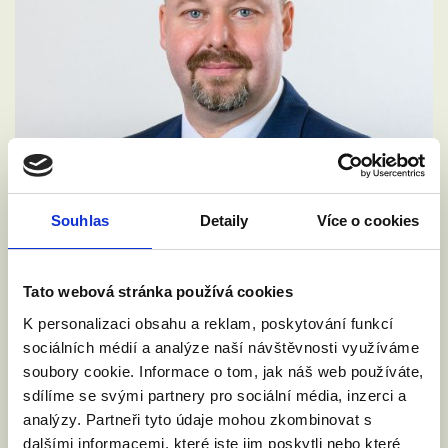
Souhlas
Detaily
Více o cookies
Tato webová stránka používá cookies
VYZVALI JSME MINISTRA
K personalizaci obsahu a reklam, poskytování funkcí
SPRAVEDLNOSTI: DĚTI NESMÍ NA
sociálních médií a analýze naší návštěvnosti využíváme
HRANICÍCH ZTRÁCET SVÉ RODIČE
soubory cookie. Informace o tom, jak náš web používáte,
4. 6. 2026
sdílíme se svými partnery pro sociální média, inzerci a
Rada EU bude v pátek 5. června jednat o
analýzy. Partneři tyto údaje mohou zkombinovat s
návrhu nařízení o přeshraničním uznávání
dalšími informacemi, které jste jim poskytli nebo které