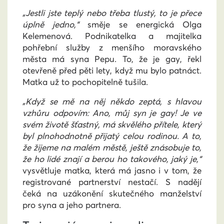
„Jestli jste teplý nebo třeba tlustý, to je přece
úplně jedno,“
směje se energická Olga
Kelemenová. Podnikatelka a majitelka
pohřební služby z menšího moravského
města má syna Pepu. To, že je gay, řekl
otevřeně před pěti lety, když mu bylo patnáct.
Matka už to pochopitelně tušila.
„Když se mě na něj někdo zeptá, s hlavou
vzhůru odpovím: Ano, můj syn je gay! Je ve
svém životě šťastný, má skvělého přítele, který
byl plnohodnotně přijatý celou rodinou. A to,
že žijeme na malém městě, ještě znásobuje to,
že ho lidé znají a berou ho takového, jaký je,“
vysvětluje matka, která má jasno i v tom, že
registrované partnerství nestačí. S nadějí
čeká na uzákonění skutečného manželství
pro syna a jeho partnera.