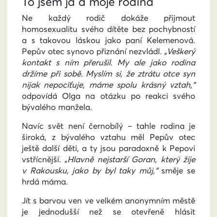
To jsem já a moje rodina
Ne každý rodič dokáže přijmout
homosexualitu svého dítěte bez pochybností
a s takovou láskou jako paní Kelemenová.
Pepův otec synovo přiznání nezvládl.
„Veškerý
kontakt s ním přerušil. My ale jako rodina
držíme při sobě. Myslím si, že ztrátu otce syn
nijak nepociťuje, máme spolu krásný vztah,“
odpovídá Olga na otázku po reakci svého
bývalého manžela.
Navíc svět není černobílý – tahle rodina je
široká, z bývalého vztahu měl Pepův otec
ještě další děti, a ty jsou paradoxně k Pepovi
vstřícnější.
„Hlavně nejstarší Goran, který žije
v Rakousku, jako by byl taky můj,“
směje se
hrdá máma.
Jít s barvou ven ve velkém anonymním městě
je jednodušší než se otevřeně hlásit