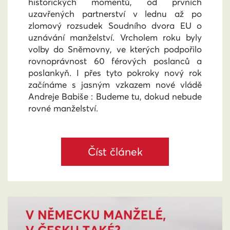
historických momentů, od prvních
uzavřených partnerství v lednu až po
zlomový rozsudek Soudního dvora EU o
uznávání manželství. Vrcholem roku byly
volby do Sněmovny, ve kterých podpořilo
rovnoprávnost 60 férových poslanců a
poslankyň. I přes tyto pokroky nový rok
začínáme s jasným vzkazem nové vládě
Andreje Babiše : Budeme tu, dokud nebude
rovné manželství.
Číst článek