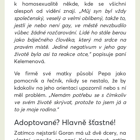
k homosexualitě někde, kde se všichni
alespoň od vidění znají.
„Můj syn byl vždy
společenský, veselý a velmi oblíbený, takže to,
jestli je nebo není gay, ve městě nevzbudilo
vůbec žádné rozčarování. Lidé ho stále berou
jako báječného člověka, který má srdce na
pravém místě. Jediné negativum v jeho gay
životě byla asi ta reakce otce,“
popisuje paní
Kelemenová.
Ve firmě své matky působí Pepa jako
pomocník a řečník, nikdy se nestalo, že by
kdokoliv na jeho orientaci upozornil nebo s ní
měl problém.
„Nemám potřebu se s čímkoliv
ve svém životě skrývat, protože to jsem já a
to je moje rodina.“
Adoptované? Hlavně šťastné!
Zatímco nejstarší Goran má už dvě dcery, na
vlastní vnouče se paní Kelemenová zatím