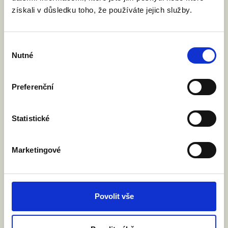
rodičovství. Nejde o uznávání zahraničních
získali v důsledku toho, že používáte jejich služby.
manželství, ale o uznávání rodičovských
práv. Vyzvali jsme ministra spravedlnosti
Jeronýma Tejce, aby Česká republika návrh
Výběr
podpořila. O co jde?
Nutné
souhlasu
Preferenční
Číst článek
Statistické
Marketingové
Povolit vše