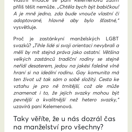
příliš těšit nemůže
. „Chtěla bych být babičkou!
A je mně jedno, zda bude vnouče vlastní či
adoptované, hlavně aby bylo šťastné,“
vysvětluje.
Proč je zastánkyní manželských LGBT
svazků?
„Tihle lidé si svoji orientaci nevybrali a
měli by mít stejná práva jako ostatní. Většina
velkých zastánců tradiční rodiny se stejně
neřídí desaterem, jedou na jakési falešné vlně
hraní si na ideální rodinu. Gay komunita má
ten život už tak sám o sobě složitý. Cesta ke
vztahu je pro ně trnitější, což ale může
znamenat i to, že jejich svazky mohou být
pevnější a kvalitnější než hetero svazky,“
uzavírá paní Kelemenová.
Taky věříte, že u nás dozrál čas
na manželství pro všechny?