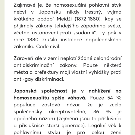
Zajímavé je, že homosexuální pohlavní styk
nebyl v Japonsku nikdy trestný, vyjma
krátkého období Meidži (1872-1880), kdy se
přijímaly zákony tehdejšího západního světa,
včetně ustanovení proti „sodomii“. Ty pak v
roce 1880 zrušila instalace napoleonského
zákoníku Code civil.
Zároveň ale v zemi neplatí žádné celonárodní
antidiskriminační zákony. Pouze některá
města a prefektury mají vlastní vyhlášky proti
anti-gay diskriminaci.
Japonská společnost je v nahlížení na
homosexualitu spíše váhavá.
Pouze 54 %
populace zastává názor, že je zcela
společensky akceptovatelná, 36 % je
opačného názoru (zejména jsou to příslušníci
a příslušnice starší generace). Legální věk k
pohlavnímu styku je pro celou zemi