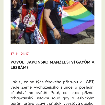
17. 11. 2017
POVOLÍ JAPONSKO MANŽELSTVÍ GAYŮM A
LESBÁM?
Jak si, co se týče férového přístupu k LGBT,
vede Země vycházejícího slunce a poslední
císařství na světě? Poté, co letos přiznal
tchajwanský ústavní soud gay a lesbickým
párům právo uzavřít sňatek, vyvstává otázka,