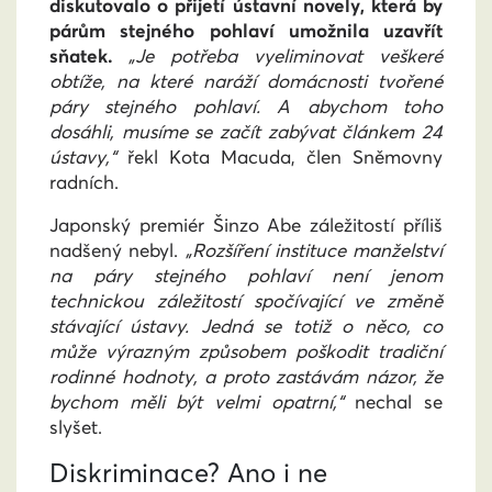
diskutovalo o přijetí ústavní novely, která by
párům stejného pohlaví umožnila uzavřít
sňatek.
„Je potřeba vyeliminovat veškeré
obtíže, na které naráží domácnosti tvořené
páry stejného pohlaví. A abychom toho
dosáhli, musíme se začít zabývat článkem 24
ústavy,“
řekl Kota Macuda, člen Sněmovny
radních.
Japonský premiér Šinzo Abe záležitostí příliš
nadšený nebyl.
„Rozšíření instituce manželství
na páry stejného pohlaví není jenom
technickou záležitostí spočívající ve změně
stávající ústavy. Jedná se totiž o něco, co
může výrazným způsobem poškodit tradiční
rodinné hodnoty, a proto zastávám názor, že
bychom měli být velmi opatrní,“
nechal se
slyšet.
Diskriminace? Ano i ne