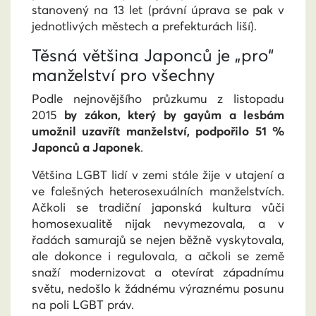
stanovený na 13 let (právní úprava se pak v
jednotlivých městech a prefekturách liší).
Těsná většina Japonců je „pro“
manželství pro všechny
Podle nejnovějšího průzkumu z listopadu
2015
by zákon, který by gayům a lesbám
umožnil uzavřít manželství, podpořilo 51 %
Japonců a Japonek
.
Většina LGBT lidí v zemi stále žije v utajení a
ve falešných heterosexuálních manželstvích.
Ačkoli se tradiční japonská kultura vůči
homosexualitě nijak nevymezovala, a v
řadách samurajů se nejen běžně vyskytovala,
ale dokonce i regulovala, a ačkoli se země
snaží modernizovat a otevírat západnímu
světu, nedošlo k žádnému výraznému posunu
na poli LGBT práv.