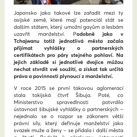
Japonsko jako takové lze zařadit mezi ty
asijské země, které mají potenciál stát se
dalším státem, který umožní gayům a lesbám
uzavřít manželství. P
odobně jako v
Tchajwanu totiž jednotlivá města začala
přijímat vyhlášky o partnerských
certifikátech pro páry stejného pohlaví. Na
jejich základě si jednotlivé dvojice můžou
nechat stvrdit své soužití, a získat tak určitá
práva a povinnosti plynoucí z manželství.
V roce 2015 se první takovou aglomerací
stala tokijská čtvrť Šibuja. Poté, co
Ministerstvo spravedlnosti potvrdilo
ústavnost šibujské vyhlášky o partnerských –
nejednalo se o rozpor se zákonem větší
právní síly, který definuje manželství jako
svazek muže a ženy – se přidala i další města