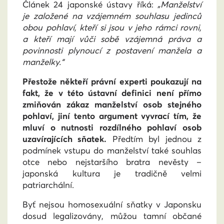
Článek 24 japonské ústavy říká:
„Manželství
je založené na vzájemném souhlasu jedinců
obou pohlaví, kteří si jsou v jeho rámci rovni,
a kteří mají vůči sobě vzájemná práva a
povinnosti plynoucí z postavení manžela a
manželky.“
Přestože někteří právní experti poukazují na
fakt, že v této ústavní definici není přímo
zmiňován zákaz manželství osob stejného
pohlaví, jiní tento argument vyvrací tím, že
mluví o nutnosti rozdílného pohlaví osob
uzavírajících sňatek.
Předtím byl jednou z
podmínek vstupu do manželství také souhlas
otce nebo nejstaršího bratra nevěsty –
japonská kultura je tradičně velmi
patriarchální.
Byť nejsou homosexuální sňatky v Japonsku
dosud legalizovány, můžou tamní občané