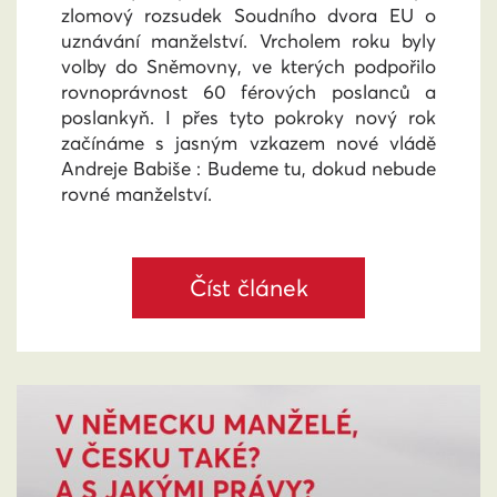
zlomový rozsudek Soudního dvora EU o
uznávání manželství. Vrcholem roku byly
volby do Sněmovny, ve kterých podpořilo
rovnoprávnost 60 férových poslanců a
poslankyň. I přes tyto pokroky nový rok
začínáme s jasným vzkazem nové vládě
Andreje Babiše : Budeme tu, dokud nebude
rovné manželství.
Číst článek