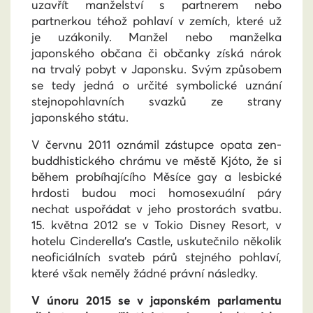
uzavřít manželství s partnerem nebo
partnerkou téhož pohlaví v zemích, které už
je uzákonily. Manžel nebo manželka
japonského občana či občanky získá nárok
na trvalý pobyt v Japonsku. Svým způsobem
se tedy jedná o určité symbolické uznání
stejnopohlavních svazků ze strany
japonského státu.
V červnu 2011 oznámil zástupce opata zen-
buddhistického chrámu ve městě Kjóto, že si
během probíhajícího Měsíce gay a lesbické
hrdosti budou moci homosexuální páry
nechat uspořádat v jeho prostorách svatbu.
15. května 2012 se v Tokio Disney Resort, v
hotelu Cinderella’s Castle, uskutečnilo několik
neoficiálních svateb párů stejného pohlaví,
které však neměly žádné právní následky.
V únoru 2015 se v japonském parlamentu