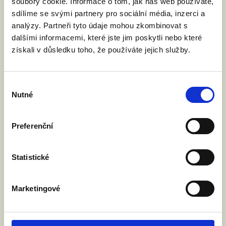
soubory cookie. Informace o tom, jak náš web používáte,
VYZVALI JSME MINISTRA
sdílíme se svými partnery pro sociální média, inzerci a
SPRAVEDLNOSTI: DĚTI NESMÍ NA
analýzy. Partneři tyto údaje mohou zkombinovat s
HRANICÍCH ZTRÁCET SVÉ RODIČE
dalšími informacemi, které jste jim poskytli nebo které
4. 6. 2026
získali v důsledku toho, že používáte jejich služby.
Rada EU bude v pátek 5. června jednat o
návrhu nařízení o přeshraničním uznávání
rodičovství. Nejde o uznávání zahraničních
Výběr
manželství, ale o uznávání rodičovských
Nutné
souhlasu
práv. Vyzvali jsme ministra spravedlnosti
Jeronýma Tejce, aby Česká republika návrh
Preferenční
podpořila. O co jde?
Statistické
Číst článek
Marketingové