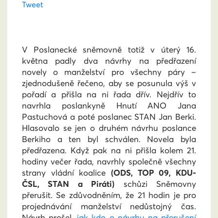
Tweet
V Poslanecké sněmovně totiž v úterý 16.
května padly dva návrhy na předřazení
novely o manželství pro všechny páry –
zjednodušeně řečeno, aby se posunula výš v
pořadí a přišla na ni řada dřív. Nejdřív to
navrhla poslankyně Hnutí ANO Jana
Pastuchová a poté poslanec STAN Jan Berki.
Hlasovalo se jen o druhém návrhu poslance
Berkiho a ten byl schválen. Novela byla
předřazena. Když pak na ni přišla kolem 21.
hodiny večer řada, navrhly společně všechny
strany vládní koalice
(ODS, TOP 09, KDU-
ČSL, STAN a Piráti)
schůzi Sněmovny
přerušit. Se zdůvodněním, že 21 hodin je pro
projednávání manželství nedůstojný čas.
Návrh prošel,
jak kdo o návrhu na přerušení