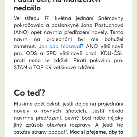
nedošlo
Ve středu 17. května jednání Sněmovny
pokračovalo a poslankyně Jana Pastuchová
(ANO) opět navrhla předřazení novely. Tento
návrh na projednání byl ale bohužel
zamítnut.
Jak kdo hlasoval
? ANO většinově
pro. ODS a SPD většinově proti. KDU-ČSL
proti nebo se zdrželi. Piráti polovina pro.
STAN a TOP 09 většinově zdrženi.
Co teď?
Musíme opět čekat, jestli dojde na projednání
novely o rovných sňatcích. Jestli někdo
navrhne předřazení, pevný bod nebo nějaký
jiný způsob otevření rozpravy. A jestli ho
ostatní strany podpoří.
Moc si přejeme, aby to