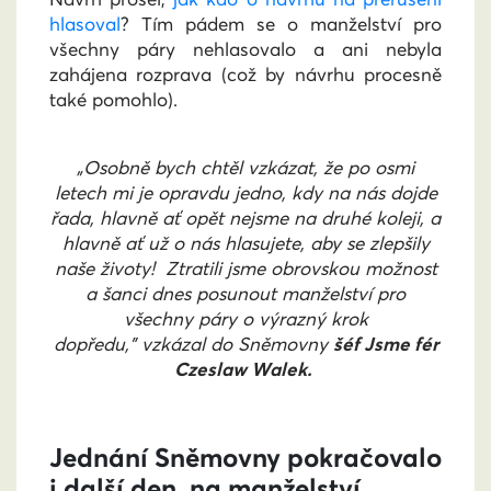
hlasoval
? Tím pádem se o manželství pro
všechny páry nehlasovalo a ani nebyla
zahájena rozprava (což by návrhu procesně
také pomohlo).
„Osobně bych chtěl vzkázat, že po osmi
letech mi je opravdu jedno, kdy na nás dojde
řada, hlavně ať opět nejsme na druhé koleji, a
hlavně ať už o nás hlasujete, aby se zlepšily
naše životy! Ztratili jsme obrovskou možnost
a šanci dnes posunout manželství pro
všechny páry o výrazný krok
dopředu,”
vzkázal do Sněmovny
šéf Jsme fér
Czeslaw Walek.
Jednání Sněmovny pokračovalo
i další den, na manželství