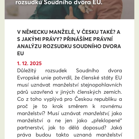
V NĚMECKU MANŽELÉ, V ČESKU TAKÉ? A
S JAKÝMI PRÁVY? PŘINÁŠÍME PRÁVNÍ
ANALÝZU ROZSUDKU SOUDNÍHO DVORA
EU
1. 12. 2025
Důležitý rozsudek Soudního dvora
Evropské unie potvrdil, že členské státy EU
musí uznávat manželství stejnopohlavních
párů uzavřená v jiných členských zemích.
Co z toho vyplývá pro Českou republiku a
proč je to krok směrem k rovnému
manželství? Musí uznávat
manželství
, jako
manželství a ne jen jako „překlopené“
partnerství, jak to dělá doposud? Jaká
práva budou takto uznaná manželství