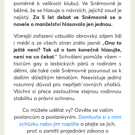
poměrně k velikosti klubu). Ve Sněmovně je
běžné, že se hlasuje o návrzích, jejichž osud je
nejistý.
Za 5 let debat ve Sněmovně se o
novele o manželství hlasovalo jen jednou.
Včerejší zařazení vzbudilo obrovský zájem lidí
i médií a ze všech stran znělo jasně: „
Ono to
ještě není? Tak už o tom konečně hlasujte,
není na co čekat
.” Schválení pomůže všem –
tisícům gay a lesbických párů a rodinám s
dětmi, ale také celé Sněmovně posunout se k
dalším důležitým tématům. Neexistuje jediný
rozumný důvod pro nepřijetí rovných sňatků.
Všichni si přece zasloužíme stejnou rodinnou
stabilitu a právní ochranu.
Co můžete udělat vy? Ozvěte se vašim
poslancům a poslankyním.
Domluvte si s nimi
schůzku nebo jim napište
a ptejte se jich,
proč o zamítli projednání zákona o