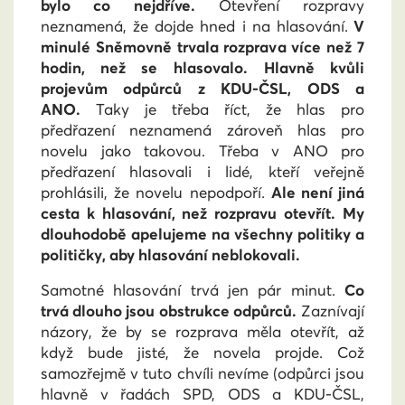
bylo co nejdříve.
Otevření rozpravy
neznamená, že dojde hned i na hlasování.
V
minulé Sněmovně trvala rozprava více než 7
hodin, než se hlasovalo.
Hlavně kvůli
projevům odpůrců z KDU-ČSL, ODS a
ANO.
Taky je třeba říct, že hlas pro
předřazení neznamená zároveň hlas pro
novelu jako takovou. Třeba v ANO pro
předřazení hlasovali i lidé, kteří veřejně
prohlásili, že novelu nepodpoří.
Ale není jiná
cesta k hlasování, než rozpravu otevřít. My
dlouhodobě apelujeme na všechny politiky a
političky, aby hlasování neblokovali.
Samotné hlasování trvá jen pár minut.
Co
trvá dlouho jsou obstrukce odpůrců.
Zaznívají
názory, že by se rozprava měla otevřít, až
když bude jisté, že novela projde. Což
samozřejmě v tuto chvíli nevíme (odpůrci jsou
hlavně v řadách SPD, ODS a KDU-ČSL,