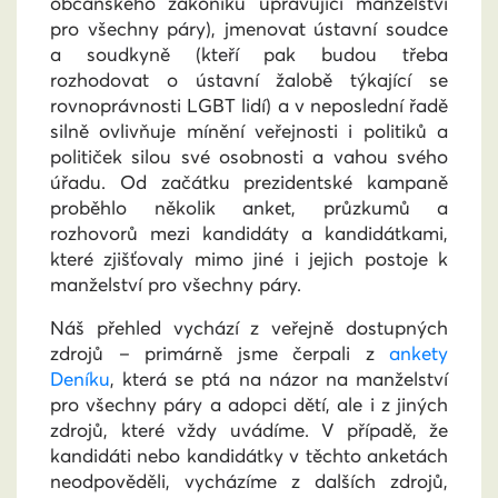
občanského zákoníku upravující manželství
pro všechny páry), jmenovat ústavní soudce
a soudkyně (kteří pak budou třeba
rozhodovat o ústavní žalobě týkající se
rovnoprávnosti LGBT lidí) a v neposlední řadě
silně ovlivňuje mínění veřejnosti i politiků a
političek silou své osobnosti a vahou svého
úřadu. Od začátku prezidentské kampaně
proběhlo několik anket, průzkumů a
rozhovorů mezi kandidáty a kandidátkami,
které zjišťovaly mimo jiné i jejich postoje k
manželství pro všechny páry.
Náš přehled vychází z veřejně dostupných
zdrojů – primárně jsme čerpali z
ankety
Deníku
, která se ptá na názor na manželství
pro všechny páry a adopci dětí, ale i z jiných
zdrojů, které vždy uvádíme. V případě, že
kandidáti nebo kandidátky v těchto anketách
neodpověděli, vycházíme z dalších zdrojů,