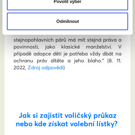
Povolit výběr
JEDNOZNAČNÝ NÁZOR
Odmítnout
„Partnerství nebo manželství
stejnopohlavních párů má mít stejná práva a
povinnosti, jako klasické manželství. V
případě adopce dětí je potřeba vždy dbát na
ochranu práv dítěte a jeho blaho.“
(8. 11.
2022,
Zdroj odpovědi
)
Jak si zajistit voličský průkaz
nebo kde získat volební lístky?