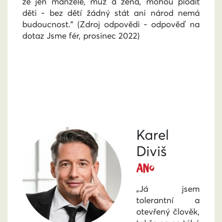
že jen manželé, muž a žena, mohou plodit
děti - bez dětí žádný stát ani národ nemá
budoucnost." (Zdroj odpovědi - odpověď na
dotaz Jsme fér, prosinec 2022)
Karel
Diviš
ANO
„Já jsem
tolerantní a
otevřený člověk,