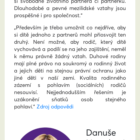
si svobodně životního partnera či partnerku.
Dlouhodobé a pevné mezilidské vztahy jsou
prospěšné i pro společnost.“
„Především je třeba umožnit co nejdříve, aby
si dítě jednoho z partnerů mohl přiosvojit ten
druhý. Není možné, aby rodič, který dítě
vychovává a podílí se na jeho zajištění, neměl
k němu právně žádný vztah. Duhové rodiny
mají plné právo na soukromý a rodinný život
a jejich děti na stejnou právní ochranu jako
jiné děti v naší zemi. Kvalita rodinného
zázemí s pohlavím (sociálních) rodičů
nesouvisí. Nejjednodušším řešením je
uzákonění sňatků osob stejného
pohlaví.“
Zdroj odpovědi
Danuše