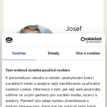
Josef
Středula
Odstoupil z
volby
Souhlas
Detaily
Více o cookies
prezidenta 8. 1.
2023. Své
podporovatele
Tato webová stránka používá cookies
a
podporovatelky
K personalizaci obsahu a reklam, poskytování funkcí
vyzval k podpoře Danuše Nerudové.
sociálních médií a analýze naší návštěvnosti využíváme
soubory cookie. Informace o tom, jak náš web používáte,
ANO
sdílíme se svými partnery pro sociální média, inzerci a
analýzy. Partneři tyto údaje mohou zkombinovat s
„Myslím si, že bychom těmto párům měli
dalšími informacemi, které jste jim poskytli nebo které