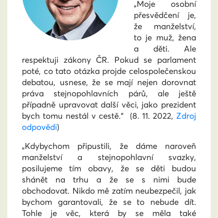
„Moje osobní
přesvědčení je,
že manželství,
to je muž, žena
a děti. Ale
respektuji zákony ČR. Pokud se parlament
poté, co tato otázka projde celospolečenskou
debatou, usnese, že se mají nejen dorovnat
práva stejnopohlavních párů, ale ještě
případně upravovat další věci, jako prezident
bych tomu nestál v cestě.“
(8. 11. 2022,
Zdroj
odpovědi
)
„Kdybychom připustili, že dáme naroveň
manželství a stejnopohlavní svazky,
posilujeme tím obavy, že se děti budou
shánět na trhu a že se s nimi bude
obchodovat. Nikdo mě zatím neubezpečil, jak
bychom garantovali, že se to nebude dít.
Tohle je věc, která by se měla také