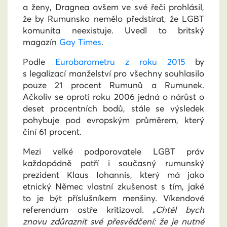
a ženy, Dragnea ovšem ve své řeči prohlásil,
že by Rumunsko nemělo předstírat, že LGBT
komunita neexistuje. Uvedl to britský
magazín
Gay Times
.
Podle
Eurobarometru z roku 2015
by
s legalizací manželství pro všechny souhlasilo
pouze 21 procent Rumunů a Rumunek.
Ačkoliv se oproti roku 2006 jedná o nárůst o
deset procentních bodů, stále se výsledek
pohybuje pod evropským průměrem, který
činí 61 procent.
Mezi velké podporovatele LGBT práv
každopádně patří i současný rumunský
prezident Klaus Iohannis, který má jako
etnický Němec vlastní zkušenost s tím, jaké
to je být příslušníkem menšiny. Víkendové
referendum ostře kritizoval.
„Chtěl bych
znovu zdůraznit své přesvědčení: že je nutné