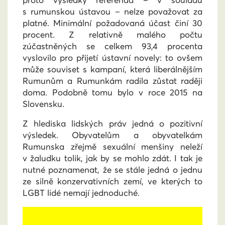
proto výsledky referenda – v souladu
s rumunskou ústavou – nelze považovat za
platné. Minimální požadovaná účast činí 30
procent. Z relativně malého počtu
zúčastněných se celkem 93,4 procenta
vyslovilo pro přijetí ústavní novely: to ovšem
může souviset s kampaní, která liberálnějším
Rumunům a Rumunkám radila zůstat raději
doma. Podobně tomu bylo v roce 2015 na
Slovensku.
Z hlediska lidských práv jedná o pozitivní
výsledek. Obyvatelům a obyvatelkám
Rumunska zřejmě sexuální menšiny neleží
v žaludku tolik, jak by se mohlo zdát. I tak je
nutné poznamenat, že se stále jedná o jednu
ze silně konzervativních zemí, ve kterých to
LGBT lidé nemají jednoduché.