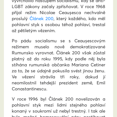
vyvrcholilo nástupem socialismu, kdy se anti-
LGBT zákony začaly zpřísňovat. V roce 1968
přijal režim Nicolae Ceaușesca nechvalně
proslulý
Článek 200
, který každého, kdo měl
pohlavní styk s osobou téhož pohlaví, trestal
až pětiletým vězením.
Po pádu socialismu se s Ceaușescovým
režimem muselo nově demokratizované
Rumunsko vyrovnat. Článek 200 však zůstal
platný až do roku 1995, kdy podle něj byla
stíhána rumunská občanka Mariana Cetiner
za to, že se údajně pokusila svést jinou ženu.
Ve vězení strávila tři roky, dokud jí
neomilostnil tehdejší prezident země, Emil
Conastantinescu.
V roce 1996 byl Článek 200 novelizován a
pohlavní styk mezi lidmi stejného pohlaví
konaný v soukromí už nebyl trestný. I tak ale
bylo možné homosexuální páry postihovat