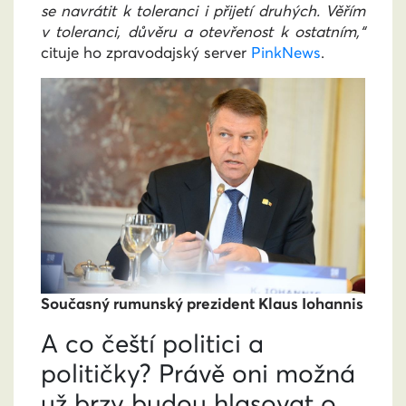
se navrátit k toleranci i přijetí druhých. Věřím
v toleranci, důvěru a otevřenost k ostatním,“
cituje ho zpravodajský server
PinkNews
.
Současný rumunský prezident Klaus Iohannis
A co čeští politici a
političky? Právě oni možná
už brzy budou hlasovat o