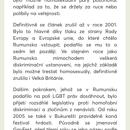
například za to, že se držely za ruce nebo
políbily na veřejnosti.
Definitivně se článek zrušil až v roce 2001.
Bylo to hlavně díky tlaku ze strany Rady
Evropy a Evropské unie, do které chtělo
Rumunsko vstoupit; podařilo se mu to o
sedm let později. Ve stejném roce jako
Rumunsko mimochodem veškerá
diskriminační ustanovení, na jejichž základě
bylo možné trestat homosexuály, definitivně
zrušila i Velká Británie.
Dalším pokrokem, jehož se v Rumunsku
podařilo na poli LGBT práv dosáhnout, bylo
přijetí rozsáhlé legislativy proti homofobní
diskriminaci a zločinům z nenávisti. Od roku
2005 se také v Bukurešti pravidelně koná
festival hrdosti. Původně se jmenoval
GayFest, před třemi roky se jeho název podle