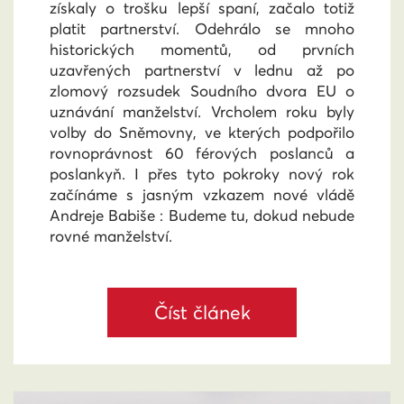
získaly o trošku lepší spaní, začalo totiž
platit partnerství. Odehrálo se mnoho
historických momentů, od prvních
uzavřených partnerství v lednu až po
zlomový rozsudek Soudního dvora EU o
uznávání manželství. Vrcholem roku byly
volby do Sněmovny, ve kterých podpořilo
rovnoprávnost 60 férových poslanců a
poslankyň. I přes tyto pokroky nový rok
začínáme s jasným vzkazem nové vládě
Andreje Babiše : Budeme tu, dokud nebude
rovné manželství.
Číst článek