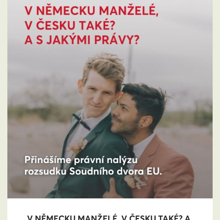
V NĚMECKU MANŽELÉ, V ČESKU TAKÉ? A