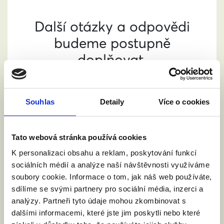
Další otázky a odpovědi
budeme postupně
doplňovat.
Kompletní informace o
sčítání najdete
na
Souhlas
Detaily
Více o cookies
stránkách Sčítání 2021
.
Tato webová stránka používá cookies
K personalizaci obsahu a reklam, poskytování funkcí
sociálních médií a analýze naší návštěvnosti využíváme
PODPOŘTE NÁS
soubory cookie. Informace o tom, jak náš web používáte,
sdílíme se svými partnery pro sociální média, inzerci a
BEZ VÁS SE NEOBEJDEME
analýzy. Partneři tyto údaje mohou zkombinovat s
dalšími informacemi, které jste jim poskytli nebo které