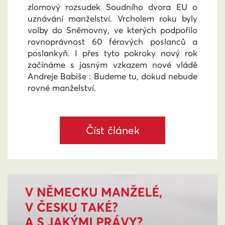
zlomový rozsudek Soudního dvora EU o
uznávání manželství. Vrcholem roku byly
volby do Sněmovny, ve kterých podpořilo
rovnoprávnost 60 férových poslanců a
poslankyň. I přes tyto pokroky nový rok
začínáme s jasným vzkazem nové vládě
Andreje Babiše : Budeme tu, dokud nebude
rovné manželství.
Číst článek