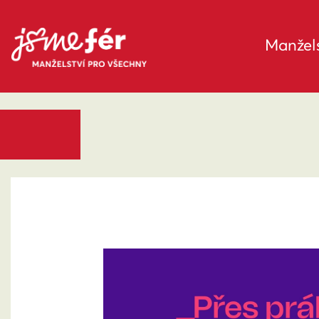
Manžels