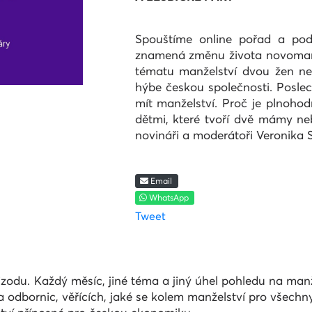
Spouštíme online pořad a pod
znamená změnu života novomanž
tématu manželství dvou žen neb
hýbe českou společnosti. Poslec
mít manželství. Proč je plnohod
dětmi, které tvoří dvě mámy ne
novináři a moderátoři Veronika 
Email
WhatsApp
Tweet
du. Každý měsíc, jiné téma a jiný úhel pohledu na manže
 odbornic, věřících, jaké se kolem manželství pro všechn