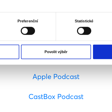
hat Přes práh?
e jednoduše sledovat na
www.presprah.cz
, nebo na obl
 sociálních sítích.
Preferenční
Statistické
Spotify Podcast
Povolit výběr
Google Podcast
Apple Podcast
CastBox Podcast