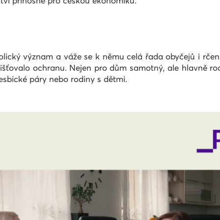
ství přínosné pro českou ekonomiku.
lický význam a váže se k němu celá řada obyčejů i rčení
ajišťovalo ochranu. Nejen pro dům samotný, ale hlavně rod
 lesbické páry nebo rodiny s dětmi.