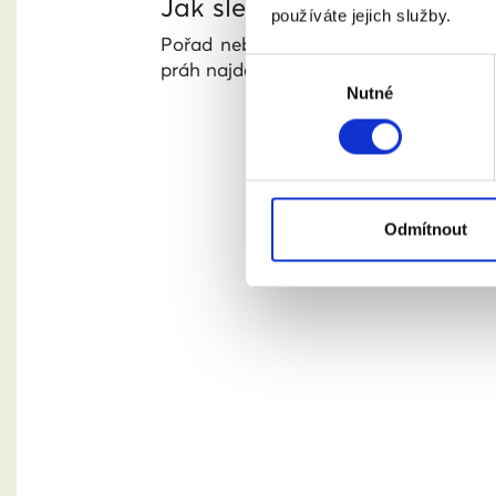
Jak sledovat nebo poslouc
používáte jejich služby.
Pořad nebo podcast Přes práh můžet
Výběr
práh najdete samozřejmě také na našich
Nutné
souhlasu
Odmítnout