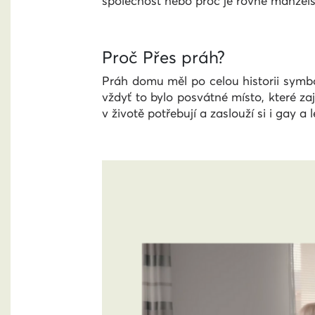
společnost nebo proč je rovné manžel
Proč Přes práh?
Práh domu měl po celou historii symbo
vždyť to bylo posvátné místo, které z
v životě potřebují a zaslouží si i gay a