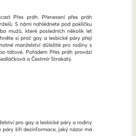
cast Přes práh. Přenesení přes práh
elů. S námi nahlédnete pod pokličku
o mužů, které posledních několik let
hněte si proč gay a lesbické páry přejí
notné manželství důležité pro rodiny s
bo tátové. Pořadem Přes práh provází
Sedláčková a Čestmír Strakatý.
lství pro gay a lesbické páry a rodiny
y páry šíří dezinformace, jaký názor má