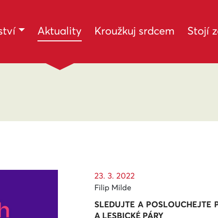
(current)
tví
Aktuality
Kroužkuj srdcem
Stojí 
23. 3. 2022
Filip Milde
SLEDUJTE A POSLOUCHEJTE 
A LESBICKÉ PÁRY