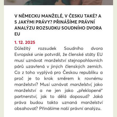
V NĚMECKU MANŽELÉ, V ČESKU TAKÉ? A
S JAKÝMI PRÁVY? PŘINÁŠÍME PRÁVNÍ
ANALÝZU ROZSUDKU SOUDNÍHO DVORA
EU
1. 12. 2025
Důležitý rozsudek Soudního dvora
Evropské unie potvrdil, že členské státy EU
musí uznávat manželství stejnopohlavních
párů uzavřená v jiných členských zemích.
Co z toho vyplývá pro Českou republiku a
proč je to krok směrem k rovnému
manželství? Musí uznávat
manželství
, jako
manželství a ne jen jako „překlopené“
partnerství, jak to dělá doposud? Jaká
práva budou takto uznaná manželství
obsahovat? Přinášíme naší právní analýzu.