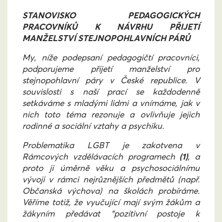
STANOVISKO PEDAGOGICKÝCH
PRACOVNÍKŮ K NÁVRHU PŘIJETÍ
MANŽELSTVÍ STEJNOPOHLAVNÍCH PÁRŮ
My, níže podepsaní pedagogičtí pracovníci,
podporujeme přijetí manželství pro
stejnopohlavní páry v České republice. V
souvislosti s naší prací se každodenně
setkáváme s mladými lidmi a vnímáme, jak v
nich toto téma rezonuje a ovlivňuje jejich
rodinné a sociální vztahy a psychiku.
Problematika LGBT je zakotvena v
Rámcových vzdělávacích programech
(1)
, a
proto ji úměrně věku a psychosociálnímu
vývoji v rámci nejrůznějších předmětů (např.
Občanská výchova) na školách probíráme.
Věříme totiž, že vyučující mají svým žákům a
žákyním předávat “pozitivní postoje k