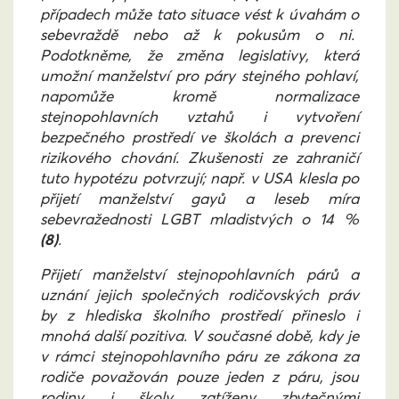
případech může tato situace vést k úvahám o
sebevraždě nebo až k pokusům o ni.
Podotkněme, že změna legislativy, která
umožní manželství pro páry stejného pohlaví,
napomůže kromě normalizace
stejnopohlavních vztahů i vytvoření
bezpečného prostředí ve školách a prevenci
rizikového chování. Zkušenosti ze zahraničí
tuto hypotézu potvrzují; např. v USA klesla po
přijetí manželství gayů a leseb míra
sebevražednosti LGBT mladistvých o 14 %
(8)
.
Přijetí manželství stejnopohlavních párů a
uznání jejich společných rodičovských práv
by z hlediska školního prostředí přineslo i
mnohá další pozitiva. V současné době, kdy je
v rámci stejnopohlavního páru ze zákona za
rodiče považován pouze jeden z páru, jsou
rodiny i školy zatíženy zbytečnými