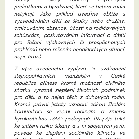
překážkami a byrokracií, které se hetero rodin
netýkají. Jako příklad uveďme obtíže s
vyzvedáváním dětí ze školky nebo družiny,
omlouváním absence, účastí na rodičovských
schůzkách, poskytováním informací o dítěti
pro řešení výchovných či prospěchových
problémů nebo řešením neodkladných situací,
např. úrazů.
Z výše uvedeného vyplývá, že uzákonění
stejnopohlavních manželství v České
republice přinese kromě možnosti civilního
sňatku výrazné zlepšení životních podmínek
pro děti, a to nejen těch z duhových rodin.
Kromě právní jistoty usnadní zákon školám
komunikaci se všemi rodinami a zmenší
byrokratickou zátěž pedagogů. Přispěje také
ke snížení rizika šikany a s ní spojených jevů,
povede ke zlepšení sociálního klimatu ve