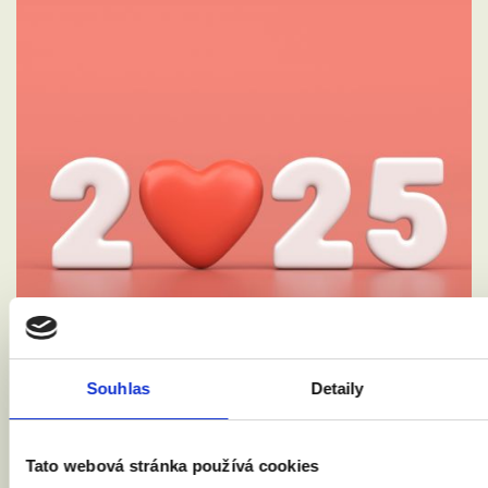
Souhlas
Detaily
ROK 2025: PARTNERSTVÍ PLATÍ, ALE BOJ
ZA ROVNÉ MANŽELSTVÍ POKRAČUJE
Tato webová stránka používá cookies