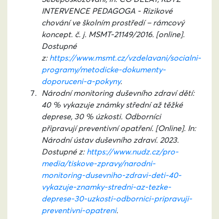
INTERVENCE PEDAGOGA - Rizikové
chování ve školním prostředí – rámcový
koncept. č. j. MSMT-21149/2016. [online].
Dostupné
z:
https://www.msmt.cz/vzdelavani/socialni-
programy/metodicke-dokumenty-
doporuceni-a-pokyny
.
Národní monitoring duševního zdraví dětí:
40 % vykazuje známky střední až těžké
deprese, 30 % úzkosti. Odborníci
připravují preventivní opatření. [Online]. In:
Národní ústav duševního zdraví. 2023.
Dostupné z:
https://www.nudz.cz/pro-
media/tiskove-zpravy/narodni-
monitoring-dusevniho-zdravi-deti-40-
vykazuje-znamky-stredni-az-tezke-
deprese-30-uzkosti-odbornici-pripravuji-
preventivni-opatreni
.