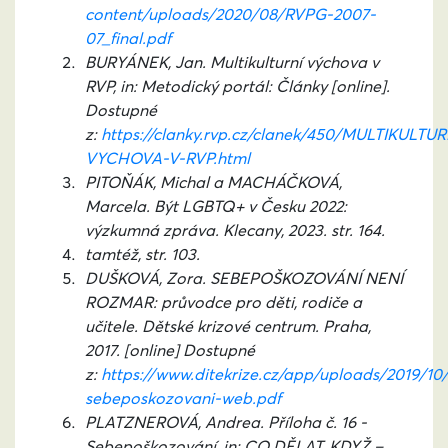
content/uploads/2020/08/RVPG-2007-
07_final.pdf
BURYÁNEK, Jan. Multikulturní výchova v
RVP, in: Metodický portál: Články [online].
Dostupné
z:
https://clanky.rvp.cz/clanek/450/MULTIKULTUR
VYCHOVA-V-RVP.html
PITOŇÁK, Michal a MACHÁČKOVÁ,
Marcela. Být LGBTQ+ v Česku 2022:
výzkumná zpráva. Klecany, 2023. str. 164.
tamtéž, str. 103.
DUŠKOVÁ, Zora. SEBEPOŠKOZOVÁNÍ NENÍ
ROZMAR: průvodce pro děti, rodiče a
učitele. Dětské krizové centrum. Praha,
2017. [online] Dostupné
z:
https://www.ditekrize.cz/app/uploads/2019/10
sebeposkozovani-web.pdf
PLATZNEROVÁ, Andrea. Příloha č. 16 -
Sebepoškozování, in: CO DĚLAT, KDYŽ –