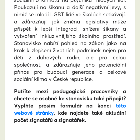
sociálního klimatu na psychiku mladých lidí.
Poukazují na šikanu a další negativní jevy, s
nimiž se mladí LGBT lidé ve školách setkávají,
a zdůrazňují, jak změna legislativy může
přispět k lepší integraci, snížení šikany a
vytvoření inkluzivnějšího školního prostředí.
Stanovisko nabízí pohled na zákon jako na
krok k zlepšení životních podmínek nejen pro
děti z duhových rodin, ale pro celou
společnost, a zdůrazňuje jeho potenciální
přínos pro budoucí generace a celkové
sociální klima v České republice.
Patříte mezi pedagogické pracovníky a
chcete se osobně ke stanovisku také připojit?
Vyplňte prosím formulář na konci
této
webové stránky
, kde najdete také aktuální
počet signatářů a signatářek.