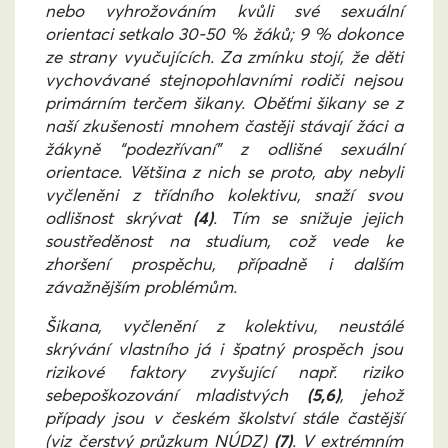
nebo vyhrožováním kvůli své sexuální
orientaci setkalo 30-50 % žáků; 9 % dokonce
ze strany vyučujících. Za zmínku stojí, že děti
vychovávané stejnopohlavními rodiči nejsou
primárním terčem šikany. Oběťmi šikany se z
naší zkušenosti mnohem častěji stávají žáci a
žákyně “podezřívaní” z odlišné sexuální
orientace. Většina z nich se proto, aby nebyli
vyčleněni z třídního kolektivu, snaží svou
odlišnost skrývat
(4)
. Tím se snižuje jejich
soustředěnost na studium, což vede ke
zhoršení prospěchu, případně i dalším
závažnějším problémům.
Šikana, vyčlenění z kolektivu, neustálé
skrývání vlastního já i špatný prospěch jsou
rizikové faktory zvyšující např. riziko
sebepoškozování mladistvých
(5,6)
, jehož
případy jsou v českém školství stále častější
(viz čerstvý průzkum NÚDZ)
(7)
. V extrémním