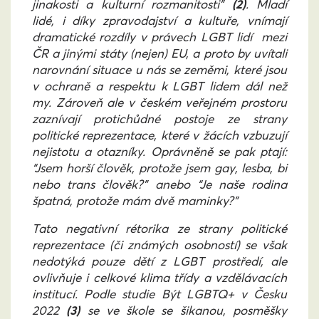
jinakosti a kulturní rozmanitosti”
(2)
. Mladí
lidé, i díky zpravodajství a kultuře, vnímají
dramatické rozdíly v právech LGBT lidí mezi
ČR a jinými státy (nejen) EU, a proto by uvítali
narovnání situace u nás se zeměmi, které jsou
v ochraně a respektu k­­­­­­­­­­­­­­­­­­­ LGBT lidem dál než
my. Zároveň ale v českém veřejném prostoru
zaznívají protichůdné postoje ze strany
politické reprezentace, které v žácích vzbuzují
nejistotu a otazníky. Oprávněně se pak ptají:
“Jsem horší člověk, protože jsem gay, lesba, bi
nebo trans člověk?” anebo “Je naše rodina
špatná, protože mám dvě maminky?”
Tato negativní rétorika ze strany politické
reprezentace (či známých osobností) se však
nedotýká pouze dětí z LGBT prostředí, ale
ovlivňuje i celkové klima třídy a vzdělávacích
institucí. Podle studie Být LGBTQ+ v Česku
2022
(3)
se ve škole se šikanou, posměšky