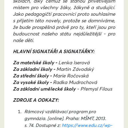
školách, díky čemuž se stanou přívětivějším
místem pro všechny žáky, žákyně a studující.
Jako pedagogičtí pracovníci proto souhlasíme
s přijetím této novely, protože se domníváme,
že bude prospěšná právě pro ty, kteří jsou pro
budoucnost našeho státu nejdůležitější - pro
naše děti.
HLAVNÍ SIGNATÁŘI A SIGNATÁŘKY:
Za mateřské školy -
Lenka Iserová
Za základní školy -
Martin Závodský
Za střední školy -
Marie Ročovská
Za vysoké školy -
Radka Mudrochová
Za základní umělecké školy
- Přemysl Filous
ZDROJE A ODKAZY:
Rámcový vzdělávací program pro
gymnázia. [online]. Praha: MŠMT, 2013.
s. 74. Dostupné z:
https://www.edu.cz/wp-