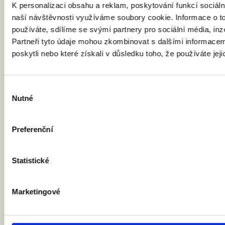
21. 12. 2025
K personalizaci obsahu a reklam, poskytování funkcí sociáln
Rok 2025 se zapsal do historie jako rok,
naší návštěvnosti využíváme soubory cookie. Informace o t
kdy stejnopohlavní páry a rodiny s dětmi
používáte, sdílíme se svými partnery pro sociální média, inz
získaly o trošku lepší spaní, začalo totiž
Partneři tyto údaje mohou zkombinovat s dalšími informacemi
platit partnerství. Odehrálo se mnoho
poskytli nebo které získali v důsledku toho, že používáte jeji
historických momentů, od prvních
uzavřených partnerství v lednu až po
zlomový rozsudek Soudního dvora EU o
Výběr
uznávání manželství. Vrcholem roku byly
Nutné
souhlasu
volby do Sněmovny, ve kterých podpořilo
rovnoprávnost 60 férových poslanců a
poslankyň. I přes tyto pokroky nový rok
Preferenční
začínáme s jasným vzkazem nové vládě
Andreje Babiše : Budeme tu, dokud nebude
Statistické
rovné manželství.
Marketingové
Číst článek