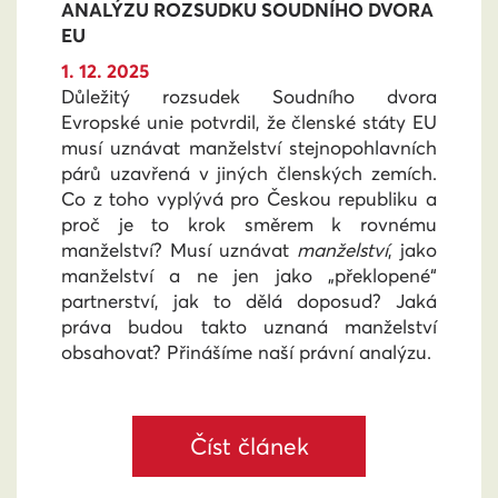
ANALÝZU ROZSUDKU SOUDNÍHO DVORA
EU
1. 12. 2025
Důležitý rozsudek Soudního dvora
Evropské unie potvrdil, že členské státy EU
musí uznávat manželství stejnopohlavních
párů uzavřená v jiných členských zemích.
Co z toho vyplývá pro Českou republiku a
proč je to krok směrem k rovnému
manželství? Musí uznávat
manželství
, jako
manželství a ne jen jako „překlopené“
partnerství, jak to dělá doposud? Jaká
práva budou takto uznaná manželství
obsahovat? Přinášíme naší právní analýzu.
Číst článek