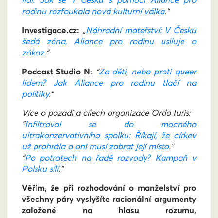
lidi. Jak se v Česku s pomocí Aliance pro
rodinu rozfoukala nová kulturní válka
.“
Investigace.cz:
„
Náhradní mateřství: V Česku
šedá zóna, Aliance pro rodinu usiluje o
zákaz.
“
Podcast Studio N:
“
Za děti, nebo proti queer
lidem? Jak Aliance pro rodinu tlačí na
politiky
.”
Více o pozadí a cílech organizace Ordo Iuris:
“
Infiltroval se do mocného
ultrakonzervativního spolku: Říkají, že církev
už prohrála a oni musí zabrat její místo
.”
“
Po potratech na řadě rozvody? Kampaň v
Polsku sílí
.”
Věřím, že při rozhodování o manželství pro
všechny páry vyslyšíte racionální argumenty
založené na hlasu rozumu,