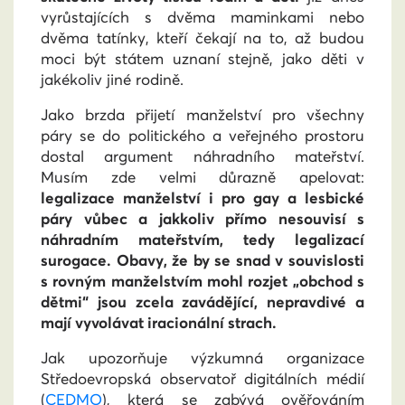
vyrůstajících s dvěma maminkami nebo
dvěma tatínky, kteří čekají na to, až budou
moci být státem uznaní stejně, jako děti v
jakékoliv jiné rodině.
Jako brzda přijetí manželství pro všechny
páry se do politického a veřejného prostoru
dostal argument náhradního mateřství.
Musím zde velmi důrazně apelovat:
legalizace manželství i pro gay a lesbické
páry vůbec a jakkoliv přímo nesouvisí s
náhradním mateřstvím, tedy legalizací
surogace. Obavy, že by se snad v souvislosti
s rovným manželstvím mohl rozjet „obchod s
dětmi“ jsou zcela zavádějící, nepravdivé a
mají vyvolávat iracionální strach.
Jak upozorňuje výzkumná organizace
Středoevropská observatoř digitálních médií
(
CEDMO
), která se zabývá ověřováním