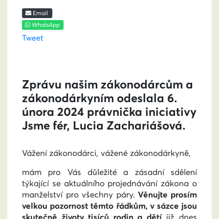
Email
WhatsApp
Tweet
Zprávu našim zákonodárcům a
zákonodárkyním odeslala 6.
února 2024 právnička iniciativy
Jsme fér, Lucia Zachariášová.
Vážení zákonodárci, vážené zákonodárkyně,
mám pro Vás důležité a zásadní sdělení
týkající se aktuálního projednávání zákona o
manželství pro všechny páry.
Věnujte prosím
velkou pozornost těmto řádkům, v sázce jsou
skutečně životy tisíců rodin a dětí
již dnes