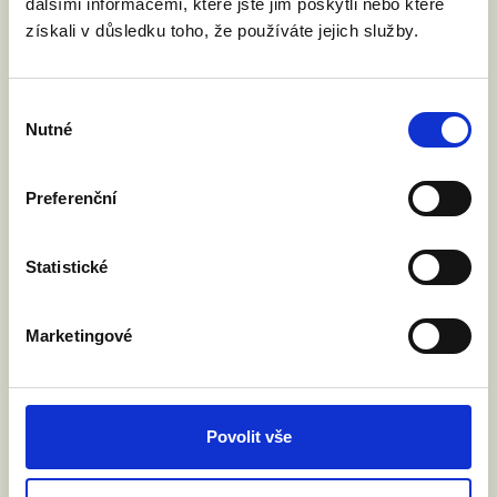
dalšími informacemi, které jste jim poskytli nebo které
získali v důsledku toho, že používáte jejich služby.
Výběr
Nutné
souhlasu
Preferenční
Statistické
Marketingové
VYZVALI JSME MINISTRA
SPRAVEDLNOSTI: DĚTI NESMÍ NA
HRANICÍCH ZTRÁCET SVÉ RODIČE
Povolit vše
4. 6. 2026
Rada EU bude v pátek 5. června jednat o