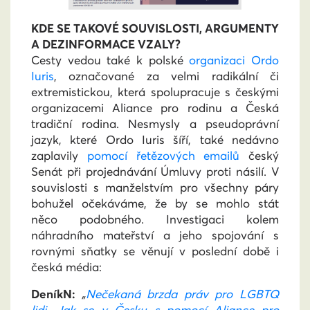
KDE SE TAKOVÉ SOUVISLOSTI, ARGUMENTY
A DEZINFORMACE VZALY?
Cesty vedou také k polské
organizaci Ordo
Iuris
, označované za velmi radikální či
extremistickou, která spolupracuje s českými
organizacemi Aliance pro rodinu a Česká
tradiční rodina. Nesmysly a pseudoprávní
jazyk, které Ordo Iuris šíří, také nedávno
zaplavily
pomocí řetězových emailů
český
Senát při projednávání Úmluvy proti násilí. V
souvislosti s manželstvím pro všechny páry
bohužel očekáváme, že by se mohlo stát
něco podobného. Investigaci kolem
náhradního mateřství a jeho spojování s
rovnými sňatky se věnují v poslední době i
česká média:
DeníkN:
„
Nečekaná brzda práv pro LGBTQ