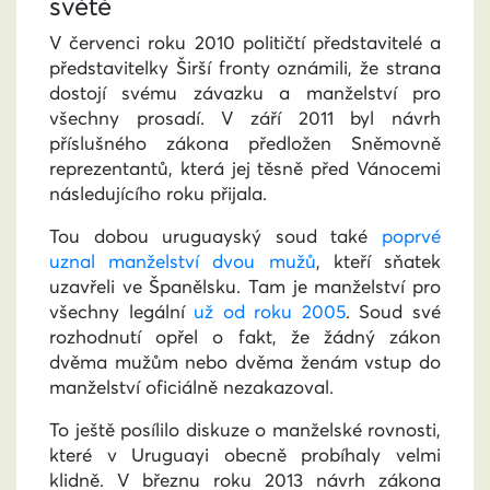
světě
V červenci roku 2010 političtí představitelé a
představitelky Širší fronty oznámili, že strana
dostojí svému závazku a manželství pro
všechny prosadí. V září 2011 byl návrh
příslušného zákona předložen Sněmovně
reprezentantů, která jej těsně před Vánocemi
následujícího roku přijala.
Tou dobou uruguayský soud také
poprvé
uznal manželství dvou mužů
, kteří sňatek
uzavřeli ve Španělsku. Tam je manželství pro
všechny legální
už od roku 2005
. Soud své
rozhodnutí opřel o fakt, že žádný zákon
dvěma mužům nebo dvěma ženám vstup do
manželství oficiálně nezakazoval.
To ještě posílilo diskuze o manželské rovnosti,
které v Uruguayi obecně probíhaly velmi
klidně. V březnu roku 2013 návrh zákona