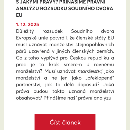
S JAKÝMI PRÁVY? PŘINÁŠÍME PRÁVNÍ
ANALÝZU ROZSUDKU SOUDNÍHO DVORA
EU
1. 12. 2025
Důležitý rozsudek Soudního dvora
Evropské unie potvrdil, že členské státy EU
musí uznávat manželství stejnopohlavních
párů uzavřená v jiných členských zemích.
Co z toho vyplývá pro Českou republiku a
proč je to krok směrem k rovnému
manželství? Musí uznávat
manželství
, jako
manželství a ne jen jako „překlopené“
partnerství, jak to dělá doposud? Jaká
práva budou takto uznaná manželství
obsahovat? Přinášíme naší právní analýzu.
Číst článek