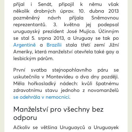
přijal i Senát, připojil k němu však
několik drobných úprav. 10. dubna 2013
pozměněný návrh přijala Sněmovnou
reprezentantů. 3. května jej podepsal
uruguayský prezident José Mujica.
Účinným
se stal 5. srpna 2013, a Uruguay se tak po
Argentině
a
Brazílii
stala třetí zemí Jižní
Ameriky, která manželství otevřela také gay a
lesbickým párům.
První svatba stejnopohlavního páru se
uskutečnila v Montevideu o dva dny později.
Měla hořkosladký nádech: kvůli špatnému
zdravotnímu stavu jednoho z novomanželů
se odehrála v nemocnici
.
Manželství pro všechny bez
odporu
Ačkoliv se většina Uruguayců a Uruguayek