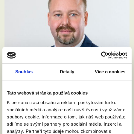
Souhlas
Detaily
Více o cookies
Tato webová stránka používá cookies
K personalizaci obsahu a reklam, poskytování funkcí
VYZVALI JSME MINISTRA
SPRAVEDLNOSTI: DĚTI NESMÍ NA
sociálních médií a analýze naší návštěvnosti využíváme
HRANICÍCH ZTRÁCET SVÉ RODIČE
soubory cookie. Informace o tom, jak náš web používáte,
sdílíme se svými partnery pro sociální média, inzerci a
4. 6. 2026
analýzy. Partneři tyto údaje mohou zkombinovat s
Rada EU bude v pátek 5. června jednat o