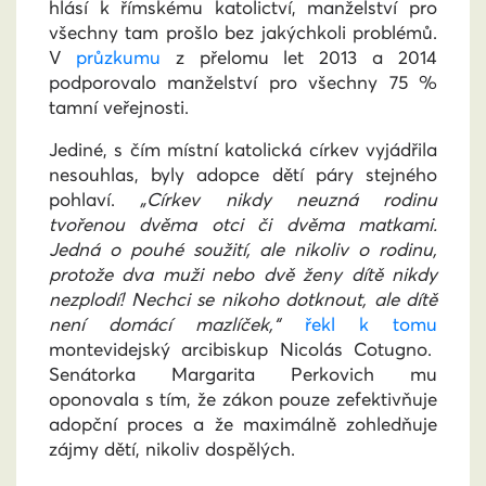
hlásí k římskému katolictví, manželství pro
všechny tam prošlo bez jakýchkoli problémů.
V
průzkumu
z přelomu let 2013 a 2014
podporovalo manželství pro všechny 75 %
tamní veřejnosti.
Jediné, s čím místní katolická církev vyjádřila
nesouhlas, byly adopce dětí páry stejného
pohlaví.
„Církev nikdy neuzná rodinu
tvořenou dvěma otci či dvěma matkami.
Jedná o pouhé soužití, ale nikoliv o rodinu,
protože dva muži nebo dvě ženy dítě nikdy
nezplodí! Nechci se nikoho dotknout, ale dítě
není domácí mazlíček,“
řekl k tomu
montevidejský arcibiskup Nicolás Cotugno.
Senátorka Margarita Perkovich mu
oponovala s tím, že zákon pouze zefektivňuje
adopční proces a že maximálně zohledňuje
zájmy dětí, nikoliv dospělých.