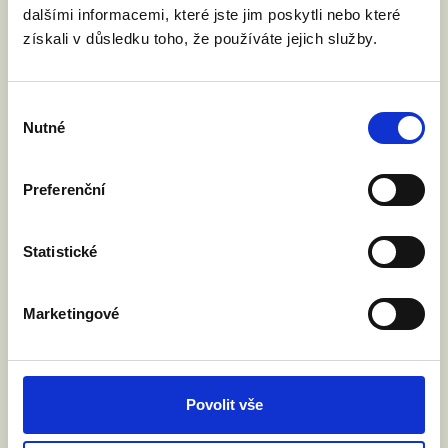
dalšími informacemi, které jste jim poskytli nebo které
návrhu nařízení o přeshraničním uznávání
získali v důsledku toho, že používáte jejich služby.
rodičovství. Nejde o uznávání zahraničních
manželství, ale o uznávání rodičovských
práv. Vyzvali jsme ministra spravedlnosti
Výběr
Jeronýma Tejce, aby Česká republika návrh
Nutné
souhlasu
podpořila. O co jde?
Preferenční
Číst článek
Statistické
Marketingové
Povolit vše