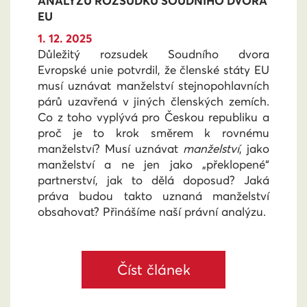
ANALÝZU ROZSUDKU SOUDNÍHO DVORA
EU
1. 12. 2025
Důležitý rozsudek Soudního dvora
Evropské unie potvrdil, že členské státy EU
musí uznávat manželství stejnopohlavních
párů uzavřená v jiných členských zemích.
Co z toho vyplývá pro Českou republiku a
proč je to krok směrem k rovnému
manželství? Musí uznávat
manželství
, jako
manželství a ne jen jako „překlopené“
partnerství, jak to dělá doposud? Jaká
práva budou takto uznaná manželství
obsahovat? Přinášíme naší právní analýzu.
Číst článek