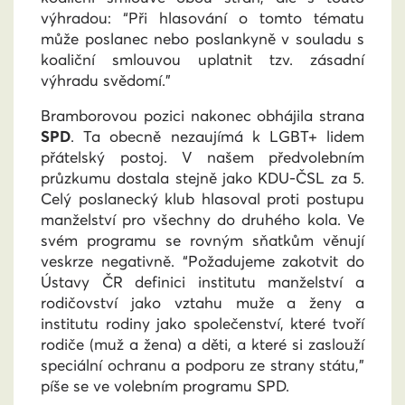
výhradou: “Při hlasování o tomto tématu
může poslanec nebo poslankyně v souladu s
koaliční smlouvou uplatnit tzv. zásadní
výhradu svědomí.”
Bramborovou pozici nakonec obhájila strana
SPD
. Ta obecně nezaujímá k LGBT+ lidem
přátelský postoj. V našem předvolebním
průzkumu dostala stejně jako KDU-ČSL za 5.
Celý poslanecký klub hlasoval proti postupu
manželství pro všechny do druhého kola. Ve
svém programu se rovným sňatkům věnují
veskrze negativně. “Požadujeme zakotvit do
Ústavy ČR definici institutu manželství a
rodičovství jako vztahu muže a ženy a
institutu rodiny jako společenství, které tvoří
rodiče (muž a žena) a děti, a které si zaslouží
speciální ochranu a podporu ze strany státu,”
píše se ve volebním programu SPD.