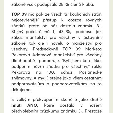
zákoně však podepsalo 28 % členů klubu.
TOP 09
má pak ze všech tří koaličních stran
nejotevřenější přístup k otázce rovných
sňatků, proto od nás dostala známku 3-.
Stejný počet členů, tj. 43 %, podepsal jak
zákaz manželství pro všechny v ústavním
zákoně, tak ale i novelu o manželství pro
všechny. Předsedkyně TOP 09 Markéta
Pekarová Adamová manželství pro všechny
dlouhodobě podporuje. “Byť jsem katolička,
podpořím návrh sňatku pro všechny,” řekla
Pekarová na 100. schůzi Poslanecké
sněmovny. A my jí, stejně jako všem ostatním
podporovatelům a podporovatelkám, za to
děkujeme.
S velkým překvapením skončilo jako druhé
hnutí ANO
, které dostalo v našem
předvolebním průzkumu známku 3-. Přestože