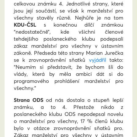
celkovou známku 4. Jednotlivé strany, které
jsou její součástí, se však k manželství pro
všechny stavěly různě. Nejhůře je na tom
KDU-ČSL
s konečnou dílčí známkou
“nedostatečně”, kde všichni členové
tehdejšího poslaneckého klubu podepsali
zákaz manželství pro všechny v ústavním
zákoně. Předseda této strany Marian Jurečka
se k zrovnoprávnění sňatků
vyjádřil
takto:
“Neumím si představit, že bychom šli do
vlády, která by měla ambici dát si do
programového prohlášení manželství pro
všechny.”
Strana ODS
od nás dostala o stupeň lepší
známku, a to 4. Přestože nikdo z
poslaneckého klubu ODS nepodepsal novelu
o manželství pro všechny, 17 % členů klubu
bylo v otázce zrovnoprávnění sňatků pro.
Zákaz manželství pro všechny v ústavním