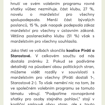
hnutí ve svém volebním programu rovné
sňatky vůbec nezmiňuje, část klubu, 27 %,
novelu o manželství pro všechny
spolu
podepsala. Menší část bývalých
poslanců, 15 %, pak naopak podepsala zákaz
manželství pro všechny v ústavním zákoně.
Většina poslaneckého klubu (51 %) však s
manželstvím pro všechny souhlasila.
Jako třetí ve volbách skončila
koalice Piráti a
Starostové.
V celkovém součtu od nás
dostala známku 2. Pokud se podíváme
detailněji na působení obou politických stran,
můžeme vidět rozdíly v souvislosti s
manželstvím pro všechny (Piráti dostali 1-,
Starostové 2-). To však nemění nic na tom, že
ve společném volebním programu se tomuto
tématu věnují. “Podpoříme rovnoprávné
sňatky pro osoby stejného pohlaví,” stojí v
koaliční smlouvě obou stran, ale s touto