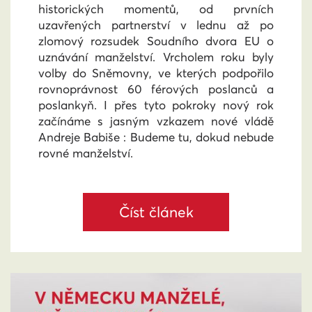
historických momentů, od prvních
uzavřených partnerství v lednu až po
zlomový rozsudek Soudního dvora EU o
uznávání manželství. Vrcholem roku byly
volby do Sněmovny, ve kterých podpořilo
rovnoprávnost 60 férových poslanců a
poslankyň. I přes tyto pokroky nový rok
začínáme s jasným vzkazem nové vládě
Andreje Babiše : Budeme tu, dokud nebude
rovné manželství.
Číst článek