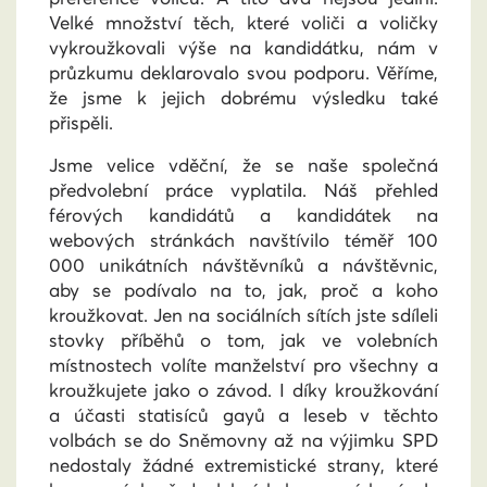
Velké množství těch, které voliči a voličky
vykroužkovali výše na kandidátku, nám v
průzkumu deklarovalo svou podporu. Věříme,
že jsme k jejich dobrému výsledku také
přispěli.
Jsme velice vděční, že se naše společná
předvolební práce vyplatila. Náš přehled
férových kandidátů a kandidátek na
webových stránkách navštívilo téměř 100
000 unikátních návštěvníků a návštěvnic,
aby se podívalo na to, jak, proč a koho
kroužkovat. Jen na sociálních sítích jste sdíleli
stovky příběhů o tom, jak ve volebních
místnostech volíte manželství pro všechny a
kroužkujete jako o závod. I díky kroužkování
a účasti statisíců gayů a leseb v těchto
volbách se do Sněmovny až na výjimku SPD
nedostaly žádné extremistické strany, které