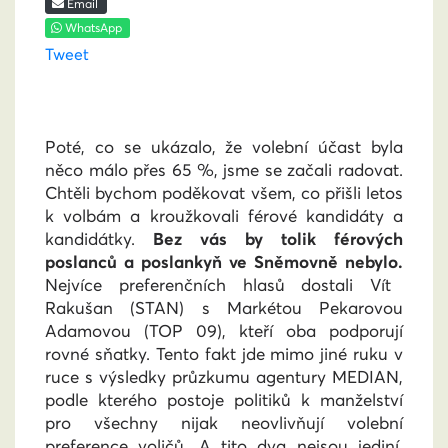
Email
WhatsApp
Tweet
Poté, co se ukázalo, že volební účast byla
něco málo přes 65 %, jsme se začali radovat.
Chtěli bychom poděkovat všem, co přišli letos
k volbám a kroužkovali férové kandidáty a
kandidátky.
Bez vás by tolik férových
poslanců a poslankyň ve Sněmovně nebylo.
Nejvíce preferenčních hlasů dostali Vít
Rakušan (STAN) s Markétou Pekarovou
Adamovou (TOP 09), kteří oba podporují
rovné sňatky. Tento fakt jde mimo jiné ruku v
ruce s výsledky průzkumu agentury MEDIAN,
podle kterého postoje politiků k manželství
pro všechny nijak neovlivňují volební
preference voličů. A tito dva nejsou jediní.