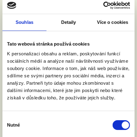
všechny co nejdříve v nové
Sněmovně předložený. Teď
si ale společně s vámi na
Souhlas
Detaily
Více o cookies
chvíli odpočineme a
nabereme síly pro budoucí
Tato webová stránka používá cookies
práci, abychom konečně v
K personalizaci obsahu a reklam, poskytování funkcí
Česku měli manželství i
sociálních médií a analýze naší návštěvnosti využíváme
soubory cookie. Informace o tom, jak náš web používáte,
pro gay a lesbické páry a
sdílíme se svými partnery pro sociální média, inzerci a
rodiny s dětmi.
analýzy. Partneři tyto údaje mohou zkombinovat s
dalšími informacemi, které jste jim poskytli nebo které
získali v důsledku toho, že používáte jejich služby.
PODPOŘTE NÁS
Výběr
Nutné
souhlasu
BEZ VÁS SE NEOBEJDEME