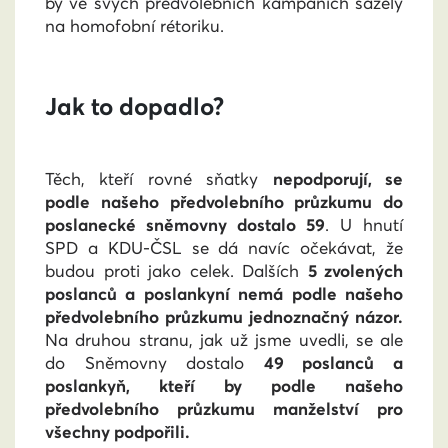
by ve svých předvolebních kampaních sázely
na homofobní rétoriku.
Jak to dopadlo?
Těch, kteří rovné sňatky
nepodporují, se
podle našeho předvolebního průzkumu do
poslanecké sněmovny dostalo 59
. U hnutí
SPD a KDU-ČSL se dá navíc očekávat, že
budou proti jako celek. Dalších
5 zvolených
poslanců a poslankyní nemá podle našeho
předvolebního průzkumu jednoznačný názor.
Na druhou stranu, jak už jsme uvedli, se ale
do Sněmovny dostalo
49 poslanců a
poslankyň, kteří by podle našeho
předvolebního průzkumu manželství pro
všechny podpořili.