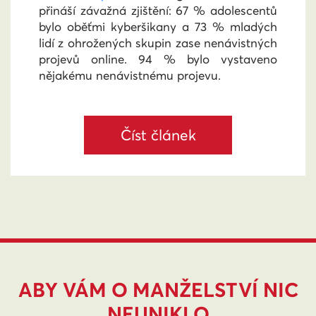
přináší závažná zjištění: 67 % adolescentů
bylo oběťmi kyberšikany a 73 % mladých
lidí z ohrožených skupin zase nenávistných
projevů online.
94 % bylo vystaveno
nějakému nenávistnému projevu.
Číst článek
ABY VÁM O MANŽELSTVÍ NIC
NEUNIKLO