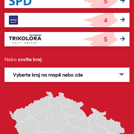
5
4
5
Nebo
zvolte kraj
Vyberte kraj na mapě nebo zde