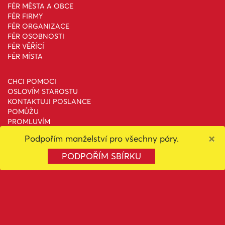
FÉR MĚSTA A OBCE
FÉR FIRMY
FÉR ORGANIZACE
FÉR OSOBNOSTI
FÉR VĚŘÍCÍ
FÉR MÍSTA
CHCI POMOCI
OSLOVÍM STAROSTU
KONTAKTUJI POSLANCE
POMŮŽU
PROMLUVÍM
PODPOŘÍM
×
Podpořím manželství pro všechny páry.
NAKOUPÍM
PODPOŘÍM SBÍRKU
PARLAMENTNÍ VOLBY 2025
SENÁTNÍ VOLBY 2024
EUROVOLBY 2024
PREZIDENTSKÉ VOLBY 2023
SENÁTNÍ VOLBY 2022
PARLAMENTNÍ VOLBY 2021