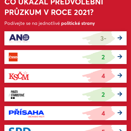
CO UKÁZAL PŘEDVOLEBNÍ
PRŮZKUM V ROCE 2021?
Podívejte se na jednotlivé
politické strany
3-
2
4
2
4