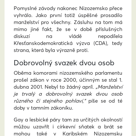
Pomyslné závody nakonec Nizozemsko přece
vyhrálo. Jako první totiž úspěšné prosadilo
manželství pro všechny. Zásluhu na tom má
mimo jiné fakt, že se v době příslušných
diskuzí na vládě nepodílela
Křesťanskodemokratická výzva (CDA), tedy
strana, která byla výrazně proti.
Dobrovolný svazek dvou osob
Oběma komorami nizozemského parlamentu
prošel zákon v roce 2000, účinným se stal 1.
dubna 2001. Nebyl to žádný apríl.
„Manželství
je trvalý a dobrovolný svazek dvou osob
různého či stejného pohlaví,“
píše se od té
doby v tamním zákoníku.
Gay a lesbické páry tam za určitých okolností
můžou uzavřít i církevní sňatek a brát se
mohou také v Karibském Nizozemsku