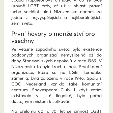
vpádu Napoleonovy armády. A co se týče
úrovně LGBT práv, ať už v oblasti právní
nebo sociální, platí Nizozemsko dodnes za
jednu z nejvyspělejších a nejliberálnějších
zemí světa.
První hovory o manželství pro
všechny
Ve většině západního světa byla existence
podobných organizací nemyslitelná až do
doby Stonewallských nepokojů v roce 1969. V
Nizozemsku to bylo trochu jinak. První tamní
organizace, která se na LGBT tématiku
zaměřila, byla založena v roce 1946. Spolu s
COC Nederland vzniklo také komunitní
centrum, Shakespeare Club. I když zatím
existovalo v jisté ilegalitě, bylo pořád
důstojným místem k setkávání.
Na přelomu 60. a 70. let se činnost LGBT