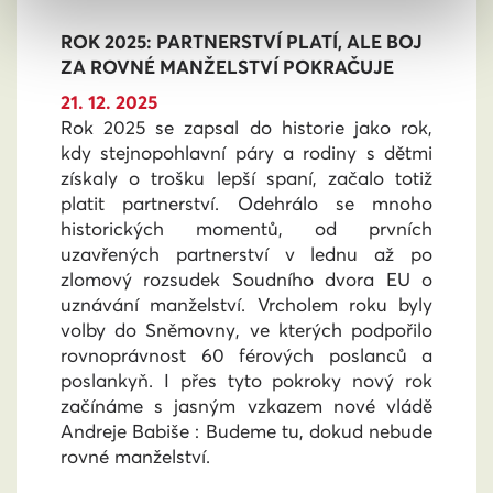
ROK 2025: PARTNERSTVÍ PLATÍ, ALE BOJ
ZA ROVNÉ MANŽELSTVÍ POKRAČUJE
21. 12. 2025
Rok 2025 se zapsal do historie jako rok,
kdy stejnopohlavní páry a rodiny s dětmi
získaly o trošku lepší spaní, začalo totiž
platit partnerství. Odehrálo se mnoho
historických momentů, od prvních
uzavřených partnerství v lednu až po
zlomový rozsudek Soudního dvora EU o
uznávání manželství. Vrcholem roku byly
volby do Sněmovny, ve kterých podpořilo
rovnoprávnost 60 férových poslanců a
poslankyň. I přes tyto pokroky nový rok
začínáme s jasným vzkazem nové vládě
Andreje Babiše : Budeme tu, dokud nebude
rovné manželství.