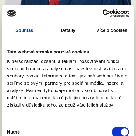
VYZVALI JSME MINISTRA
SPRAVEDLNOSTI: DĚTI NESMÍ NA
Souhlas
Detaily
Více o cookies
HRANICÍCH ZTRÁCET SVÉ RODIČE
4. 6. 2026
Rada EU bude v pátek 5. června jednat o
Tato webová stránka používá cookies
návrhu nařízení o přeshraničním uznávání
K personalizaci obsahu a reklam, poskytování funkcí
rodičovství. Nejde o uznávání zahraničních
sociálních médií a analýze naší návštěvnosti využíváme
manželství, ale o uznávání rodičovských
soubory cookie. Informace o tom, jak náš web používáte,
práv. Vyzvali jsme ministra spravedlnosti
sdílíme se svými partnery pro sociální média, inzerci a
Jeronýma Tejce, aby Česká republika návrh
analýzy. Partneři tyto údaje mohou zkombinovat s
podpořila. O co jde?
dalšími informacemi, které jste jim poskytli nebo které
získali v důsledku toho, že používáte jejich služby.
Číst článek
Výběr
Nutné
souhlasu