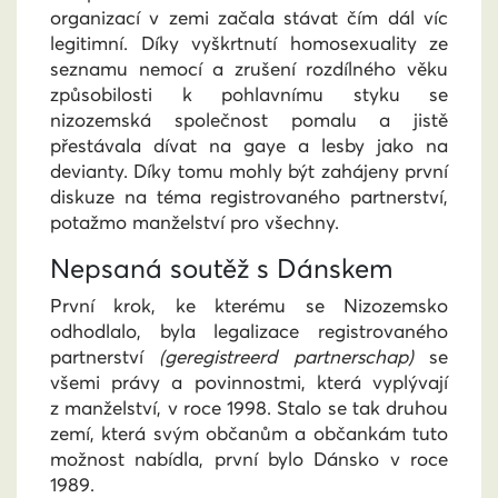
organizací v zemi začala stávat čím dál víc
legitimní. Díky vyškrtnutí homosexuality ze
seznamu nemocí a zrušení rozdílného věku
způsobilosti k pohlavnímu styku se
nizozemská společnost pomalu a jistě
přestávala dívat na gaye a lesby jako na
devianty. Díky tomu mohly být zahájeny první
diskuze na téma registrovaného partnerství,
potažmo manželství pro všechny.
Nepsaná soutěž s Dánskem
První krok, ke kterému se Nizozemsko
odhodlalo, byla legalizace registrovaného
partnerství
(geregistreerd partnerschap)
se
všemi právy a povinnostmi, která vyplývají
z manželství, v roce 1998. Stalo se tak druhou
zemí, která svým občanům a občankám tuto
možnost nabídla, první bylo Dánsko v roce
1989.