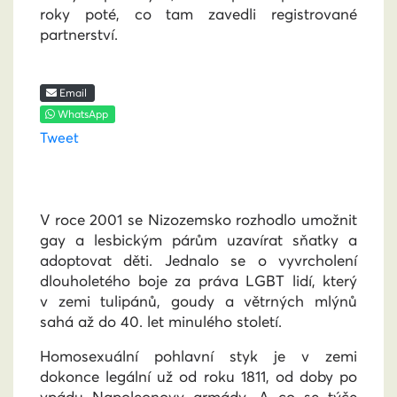
roky poté, co tam zavedli registrované
partnerství.
Email
WhatsApp
Tweet
V roce 2001 se Nizozemsko rozhodlo umožnit
gay a lesbickým párům uzavírat sňatky a
adoptovat děti. Jednalo se o vyvrcholení
dlouholetého boje za práva LGBT lidí, který
v zemi tulipánů, goudy a větrných mlýnů
sahá až do 40. let minulého století.
Homosexuální pohlavní styk je v zemi
dokonce legální už od roku 1811, od doby po