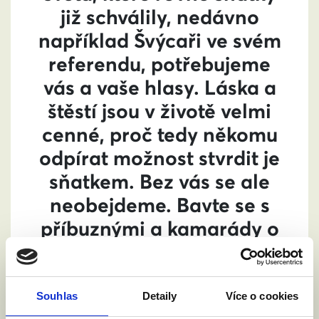
již schválily, nedávno
například Švýcaři ve svém
referendu, potřebujeme
vás a vaše hlasy. Láska a
štěstí jsou v životě velmi
cenné, proč tedy někomu
odpírat možnost stvrdit je
sňatkem. Bez vás se ale
neobejdeme. Bavte se s
příbuznými a kamarády o
volbách, běžte k nim a
kroužkujte férové
kandidáty a kandidátky
.
Souhlas
Detaily
Více o cookies