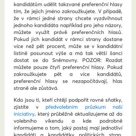
kandidátům udělit takzvané preferenční hlasy
tím, že jejich jméno zakroužkujete. V případě,
že v rámci jedné strany chcete vyzdvihnout
jednoho kandidáta například pro jeho názory,
můžete využít právě preferenčních hlasů.
Pokud jich kandidát v rámci strany dostane
více než pět procent, může se v kandidátní
listině posunout výše a má tak větší šanci
dostat se do Sněmovny. POZOR: Rozdat
můžete pouze čtyři preferenční hlasy. Pokud
zakroužkujete pět a více kandidátů,
preferenční hlasy se nezapočítávají, hlas
straně ale zůstává.
Kdo jsou ti, kteří chtějí podpořit rovné sňatky,
zjistíte v
předvolebním průzkum naší
iniciativy
, který průběžně aktualizujeme až do
volebního víkendu a kde podrobně
informujeme o tom, jaký postoj mají jednotliví
kandidáti a kandidátky politických stran,