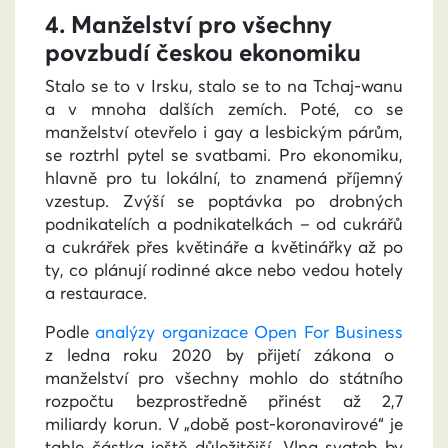
4. Manželství pro všechny
povzbudí českou ekonomiku
Stalo se to v Irsku, stalo se to na Tchaj-wanu
a v mnoha dalších zemích. Poté, co se
manželství otevřelo i gay a lesbickým párům,
se roztrhl pytel se svatbami. Pro ekonomiku,
hlavně pro tu lokální, to znamená příjemný
vzestup. Zvýší se poptávka po drobných
podnikatelích a podnikatelkách – od cukrářů
a cukrářek přes květináře a květinářky až po
ty, co plánují rodinné akce nebo vedou hotely
a restaurace.
Podle
analýzy organizace Open For Business
z ledna roku 2020 by přijetí zákona o
manželství pro všechny mohlo do státního
rozpočtu bezprostředně přinést až 2,7
miliardy korun. V „době post-koronavirové“ je
tahle částka ještě důležitější. Vlna svateb by