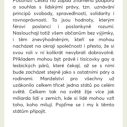
Posunutí Česka na západ znamená podporu
a souhlas s lidskými právy, tzn. uznávání
principů svobody, spravedlnosti, solidarity i
rovnoprávnosti. To jsou hodnoty, kterým
féroví poslanci i poslankyně rozumí.
Naslouchají totiž všem občanům bez výjimky,
i těm znevýhodněným, kteří se mohou
nacházet na okraji společnosti i přesto, že si
svou roli v ní kolikrát nevybrali dobrovolně.
Příkladem mohou být právě i tisícovky gay a
lesbických párů, které čekají, až se s nimi
bude zacházet stejně jako s ostatními páry a
rodinami. Manželství pro všechny
už
uzákonilo celkem třicet jedna států po celém
světě. Celkem tak na světě žije více jak
miliarda lidí v zemích, kde si lidé mohou vzít
toho, koho milují. Pojďme se i my k těmto
státům připojit.