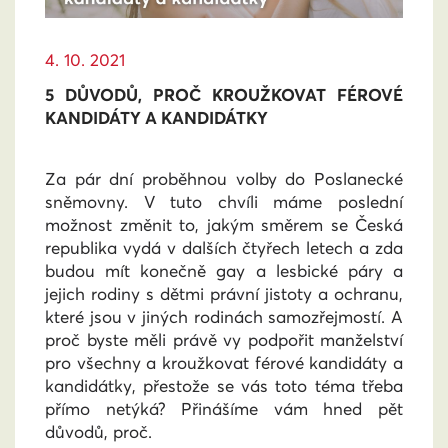
4. 10. 2021
5 DŮVODŮ, PROČ KROUŽKOVAT FÉROVÉ
KANDIDÁTY A KANDIDÁTKY
Za pár dní proběhnou volby do Poslanecké
sněmovny. V tuto chvíli máme poslední
možnost změnit to, jakým směrem se Česká
republika vydá v dalších čtyřech letech a zda
budou mít konečně gay a lesbické páry a
jejich rodiny s dětmi právní jistoty a ochranu,
které jsou v jiných rodinách samozřejmostí. A
proč byste měli právě vy podpořit manželství
pro všechny a kroužkovat férové kandidáty a
kandidátky, přestože se vás toto téma třeba
přímo netýká? Přinášíme vám hned pět
důvodů, proč.