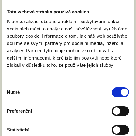
Společně můžeme pomoci
stovkám rodin s dětmi a
Tato webová stránka používá cookies
podpořit tak jejich zdravé
K personalizaci obsahu a reklam, poskytování funkcí
sociálních médií a analýze naší návštěvnosti využíváme
fungování.
soubory cookie. Informace o tom, jak náš web používáte,
Zrovnoprávnění sňatků
sdílíme se svými partnery pro sociální média, inzerci a
nikomu neublíží a hodně
analýzy. Partneři tyto údaje mohou zkombinovat s
dalšími informacemi, které jste jim poskytli nebo které
lidem pomůže.
získali v důsledku toho, že používáte jejich služby.
Výběr
Nutné
souhlasu
PODPOŘTE NÁS
BEZ VÁS SE NEOBEJDEME
Preferenční
Statistické