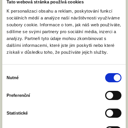
Tato webová stránka používá cookies
K personalizaci obsahu a reklam, poskytování funkcí
sociálních médií a analýze naší návštěvnosti využíváme
soubory cookie. Informace o tom, jak náš web používáte,
sdílíme se svými partnery pro sociální média, inzerci a
analýzy. Partneři tyto údaje mohou zkombinovat s
dalšími informacemi, které jste jim poskytli nebo které
získali v důsledku toho, že používáte jejich služby.
VYZVALI JSME MINISTRA
SPRAVEDLNOSTI: DĚTI NESMÍ NA
HRANICÍCH ZTRÁCET SVÉ RODIČE
Výběr
4. 6. 2026
Nutné
souhlasu
Rada EU bude v pátek 5. června jednat o
návrhu nařízení o přeshraničním uznávání
rodičovství. Nejde o uznávání zahraničních
Preferenční
manželství, ale o uznávání rodičovských
práv. Vyzvali jsme ministra spravedlnosti
Statistické
Jeronýma Tejce, aby Česká republika návrh
podpořila. O co jde?