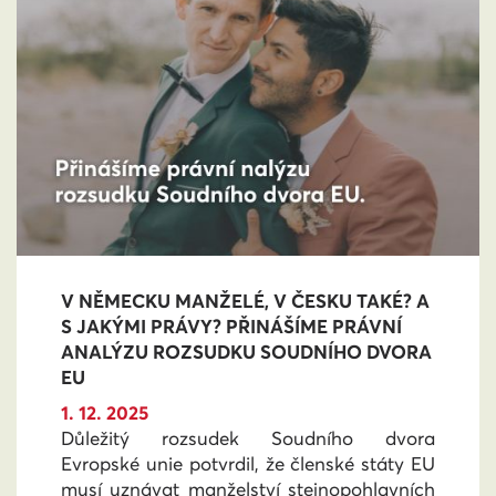
V NĚMECKU MANŽELÉ, V ČESKU TAKÉ? A
S JAKÝMI PRÁVY? PŘINÁŠÍME PRÁVNÍ
ANALÝZU ROZSUDKU SOUDNÍHO DVORA
EU
1. 12. 2025
Důležitý rozsudek Soudního dvora
Evropské unie potvrdil, že členské státy EU
musí uznávat manželství stejnopohlavních