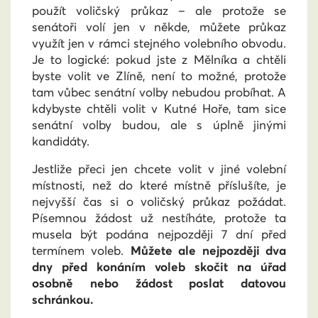
použít voličský průkaz – ale protože se
senátoři volí jen v někde, můžete průkaz
využít jen v rámci stejného volebního obvodu.
Je to logické: pokud jste z Mělníka a chtěli
byste volit ve Zlíně, není to možné, protože
tam vůbec senátní volby nebudou probíhat. A
kdybyste chtěli volit v Kutné Hoře, tam sice
senátní volby budou, ale s úplně jinými
kandidáty.
Jestliže přeci jen chcete volit v jiné volební
místnosti, než do které místně příslušíte, je
nejvyšší čas si o voličský průkaz požádat.
Písemnou žádost už nestíháte, protože ta
musela být podána nejpozději 7 dní před
termínem voleb.
Můžete ale nejpozději dva
dny před konáním voleb skočit na úřad
osobně nebo žádost poslat datovou
schránkou.