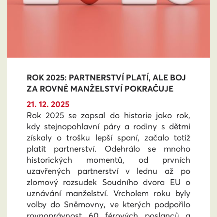
ROK 2025: PARTNERSTVÍ PLATÍ, ALE BOJ
ZA ROVNÉ MANŽELSTVÍ POKRAČUJE
21. 12. 2025
Rok 2025 se zapsal do historie jako rok,
kdy stejnopohlavní páry a rodiny s dětmi
získaly o trošku lepší spaní, začalo totiž
platit partnerství. Odehrálo se mnoho
historických momentů, od prvních
uzavřených partnerství v lednu až po
zlomový rozsudek Soudního dvora EU o
uznávání manželství. Vrcholem roku byly
volby do Sněmovny, ve kterých podpořilo
rovnoprávnost 60 férových poslanců a