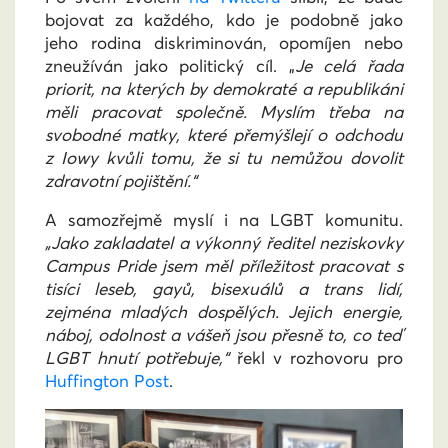
bojovat za každého, kdo je podobně jako
jeho rodina diskriminován, opomíjen nebo
zneužíván jako politický cíl. „
Je celá řada
priorit, na kterých by demokraté a republikáni
měli pracovat společně. Myslím třeba na
svobodné matky, které přemýšlejí o odchodu
z Iowy kvůli tomu, že si tu nemůžou dovolit
zdravotní pojištění.“
A samozřejmě myslí i na LGBT komunitu.
„Jako zakladatel a výkonný ředitel neziskovky
Campus Pride jsem měl příležitost pracovat s
tisíci leseb, gayů, bisexuálů a trans lidí,
zejména mladých dospělých. Jejich energie,
náboj, odolnost a vášeň jsou přesně to, co teď
LGBT hnutí potřebuje,“
řekl v rozhovoru pro
Huffington Post
.