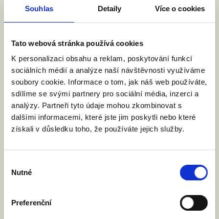
na našem
Happeningu za
Souhlas
Detaily
Více o cookies
manželství pro všechny
.
Už ve středu 12. června!
Tato webová stránka používá cookies
K personalizaci obsahu a reklam, poskytování funkcí
sociálních médií a analýze naší návštěvnosti využíváme
Foto: Facebook
Zach Wahls
soubory cookie. Informace o tom, jak náš web používáte,
sdílíme se svými partnery pro sociální média, inzerci a
analýzy. Partneři tyto údaje mohou zkombinovat s
dalšími informacemi, které jste jim poskytli nebo které
získali v důsledku toho, že používáte jejich služby.
PODPOŘTE NÁS
BEZ VÁS SE NEOBEJDEME
Výběr
Nutné
souhlasu
Preferenční