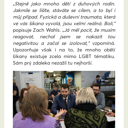
„Stejně jako mnoho dětí z duhových rodin.
Jakmile se lišíte, stáváte se cílem, a to byl i
můj případ. Fyzická a duševní traumata, která
ve vás šikana vyvolá, jsou velmi reálná. Bolí,“
popisuje Zach Wahls.
„Já měl pocit, že musím
reagovat, nechal jsem se nakazit tou
negativitou a začal se izolovat,“
vzpomíná.
Upozorňuje však i na to, že mnoho obětí
šikany existuje zcela mimo LGBT tématiku.
Sám prý zdaleka nezažil tu nejhorší.