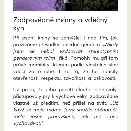
Zodpovědné mámy a vděčný
syn
Při psaní knihy se zamýšlel i nad tím, jak
prožíváme přesudky ohledně genderu.
„Nikdy
jsem se nebál vzdorovat stereotypním
genderovým rolím,“
říká. Pomohly mu při tom
právě maminky, kterým podle vlastních slov
vděčí za mnohé. I za to, že ho naučily
otevřenosti, respektu, zdvořilosti a laskavosti.
Už proto, že jeho početí dlouho plánovaly,
přistupovaly prý k výchově velmi zodpovědně
vlastně už předtím, než přišel na svět.
„Už
když se moje máma Terry snažila otěhotnět,
měla jasně promyšlené, jak mě chce
vychovávat.“