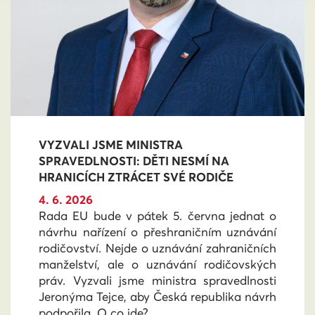
VYZVALI JSME MINISTRA
SPRAVEDLNOSTI: DĚTI NESMÍ NA
HRANICÍCH ZTRÁCET SVÉ RODIČE
4. 6. 2026
Rada EU bude v pátek 5. června jednat o
návrhu nařízení o přeshraničním uznávání
rodičovství. Nejde o uznávání zahraničních
manželství, ale o uznávání rodičovských
práv. Vyzvali jsme ministra spravedlnosti
Jeronýma Tejce, aby Česká republika návrh
podpořila. O co jde?