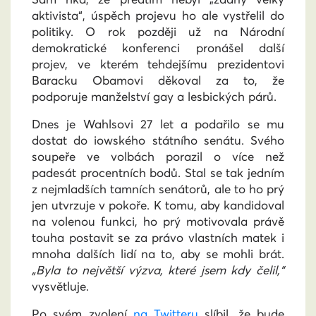
aktivista“, úspěch projevu ho ale vystřelil do
politiky. O rok později už na Národní
demokratické konferenci pronášel další
projev, ve kterém tehdejšímu prezidentovi
Baracku Obamovi děkoval za to, že
podporuje manželství gay a lesbických párů.
Dnes je Wahlsovi 27 let a podařilo se mu
dostat do iowského státního senátu. Svého
soupeře ve volbách porazil o více než
padesát procentních bodů. Stal se tak jedním
z nejmladších tamních senátorů, ale to ho prý
jen utvrzuje v pokoře. K tomu, aby kandidoval
na volenou funkci, ho prý motivovala právě
touha postavit se za právo vlastních matek i
mnoha dalších lidí na to, aby se mohli brát.
„Byla to největší výzva, které jsem kdy čelil,“
vysvětluje.
Po svém zvolení
na Twitteru
slíbil, že bude