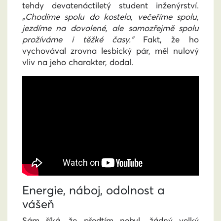
tehdy devatenáctiletý student inženýrství.
„Chodíme spolu do kostela, večeříme spolu,
jezdíme na dovolené, ale samozřejmě spolu
prožíváme i těžké časy.“
Fakt, že ho
vychovával zrovna lesbický pár, měl nulový
vliv na jeho charakter, dodal.
Energie, náboj, odolnost a
vášeň
Sám říká, že předtím nebyl „žádný velký