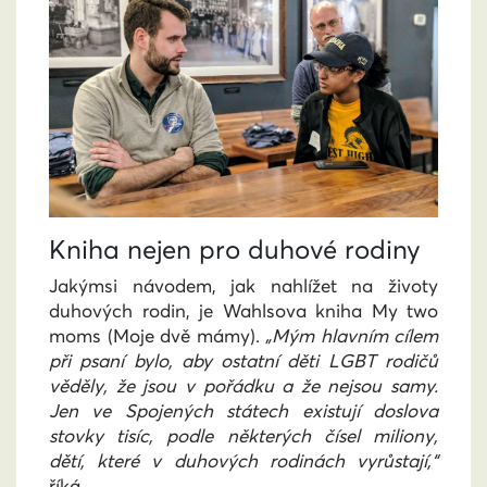
Kniha nejen pro duhové rodiny
Jakýmsi návodem, jak nahlížet na životy
duhových rodin, je Wahlsova kniha
My two
moms (Moje dvě mámy)
.
„Mým hlavním cílem
při psaní bylo, aby ostatní děti LGBT rodičů
věděly, že jsou v pořádku a že nejsou samy.
Jen ve Spojených státech existují doslova
stovky tisíc, podle některých čísel miliony,
dětí, které v duhových rodinách vyrůstají,“
říká.