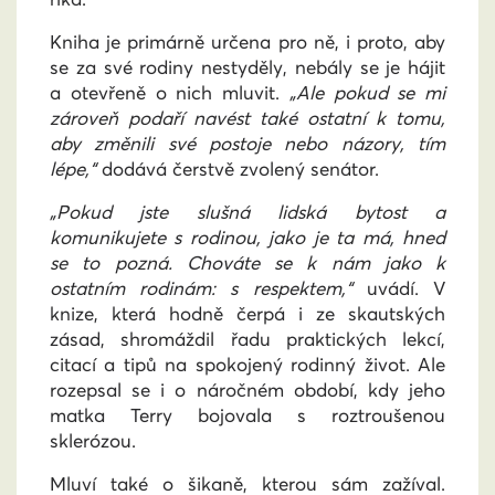
Kniha je primárně určena pro ně, i proto, aby
se za své rodiny nestyděly, nebály se je hájit
a otevřeně o nich mluvit.
„Ale pokud se mi
zároveň podaří navést také ostatní k tomu,
aby změnili své postoje nebo názory, tím
lépe,“
dodává čerstvě zvolený senátor.
„Pokud jste slušná lidská bytost a
komunikujete s rodinou, jako je ta má, hned
se to pozná. Chováte se k nám jako k
ostatním rodinám: s respektem,“
uvádí. V
knize, která hodně čerpá i ze skautských
zásad, shromáždil řadu praktických lekcí,
citací a tipů na spokojený rodinný život. Ale
rozepsal se i o náročném období, kdy jeho
matka Terry bojovala s roztroušenou
sklerózou.
Mluví také o šikaně, kterou sám zažíval.