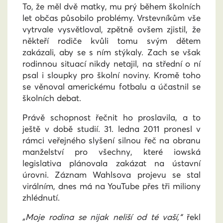
To, že měl dvě matky, mu prý během školních
let občas působilo problémy. Vrstevníkům vše
vytrvale vysvětloval, zpětně ovšem zjistil, že
někteří rodiče kvůli tomu svým dětem
zakázali, aby se s ním stýkaly. Zach se však
rodinnou situací nikdy netajil, na střední o ní
psal i sloupky pro školní noviny. Kromě toho
se věnoval americkému fotbalu a účastnil se
školních debat.
Právě schopnost řečnit ho proslavila, a to
ještě v době studií. 31. ledna 2011 pronesl v
rámci veřejného slyšení silnou řeč na obranu
manželství pro všechny, které iowská
legislativa plánovala zakázat na ústavní
úrovni. Záznam Wahlsova projevu se stal
virálním, dnes má na YouTube přes tři miliony
zhlédnutí.
„Moje rodina se nijak neliší od té vaší,“
řekl