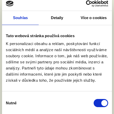
VYZVALI JSME MINISTRA
SPRAVEDLNOSTI: DĚTI NESMÍ NA
HRANICÍCH ZTRÁCET SVÉ RODIČE
Souhlas
Detaily
Více o cookies
4. 6. 2026
Rada EU bude v pátek 5. června jednat o
návrhu nařízení o přeshraničním uznávání
Tato webová stránka používá cookies
rodičovství. Nejde o uznávání zahraničních
K personalizaci obsahu a reklam, poskytování funkcí
manželství, ale o uznávání rodičovských
práv. Vyzvali jsme ministra spravedlnosti
sociálních médií a analýze naší návštěvnosti využíváme
Jeronýma Tejce, aby Česká republika návrh
soubory cookie. Informace o tom, jak náš web používáte,
podpořila. O co jde?
sdílíme se svými partnery pro sociální média, inzerci a
analýzy. Partneři tyto údaje mohou zkombinovat s
dalšími informacemi, které jste jim poskytli nebo které
získali v důsledku toho, že používáte jejich služby.
Číst článek
Výběr
Nutné
souhlasu