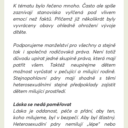
K tématu bylo řečeno mnoho. Často ale spíše
zaznívají stanoviska vyřčená pod vlivem
emocí než faktů. Přičemž již několikrát byly
vyvráceny obavy ohledně ohrožení vývoje
dítěte.
Podporujeme manželství pro všechny a stejně
tak i společná rodičovská práva. Není totiž
důvodu upírat jedné skupině práva, která mají
patřit všem. Taktéž neupírejme dětem
možnost vyrůstat v pečující a milující rodině.
Stejnopohlavní páry mají shodně s těmi
heterosexuálními stejné předpoklady zajistit
dětem milující prostředí.
Láska se nedá poměřovat
Láska je oddanost, péče a přání, aby ten,
koho milujeme, byl v bezpečí. Aby byl šťastný.
Heterosexuální páry nemilují „lépe“ nebo