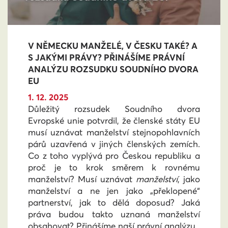
V NĚMECKU MANŽELÉ, V ČESKU TAKÉ? A
S JAKÝMI PRÁVY? PŘINÁŠÍME PRÁVNÍ
ANALÝZU ROZSUDKU SOUDNÍHO DVORA
EU
1. 12. 2025
Důležitý rozsudek Soudního dvora
Evropské unie potvrdil, že členské státy EU
musí uznávat manželství stejnopohlavních
párů uzavřená v jiných členských zemích.
Co z toho vyplývá pro Českou republiku a
proč je to krok směrem k rovnému
manželství? Musí uznávat
manželství
, jako
manželství a ne jen jako „překlopené“
partnerství, jak to dělá doposud? Jaká
práva budou takto uznaná manželství
obsahovat? Přinášíme naší právní analýzu.