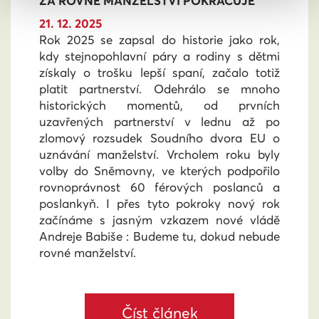
ZA ROVNÉ MANŽELSTVÍ POKRAČUJE
21. 12. 2025
Rok 2025 se zapsal do historie jako rok,
kdy stejnopohlavní páry a rodiny s dětmi
získaly o trošku lepší spaní, začalo totiž
platit partnerství. Odehrálo se mnoho
historických momentů, od prvních
uzavřených partnerství v lednu až po
zlomový rozsudek Soudního dvora EU o
uznávání manželství. Vrcholem roku byly
volby do Sněmovny, ve kterých podpořilo
rovnoprávnost 60 férových poslanců a
poslankyň. I přes tyto pokroky nový rok
začínáme s jasným vzkazem nové vládě
Andreje Babiše : Budeme tu, dokud nebude
rovné manželství.
Číst článek