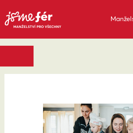
Manžels