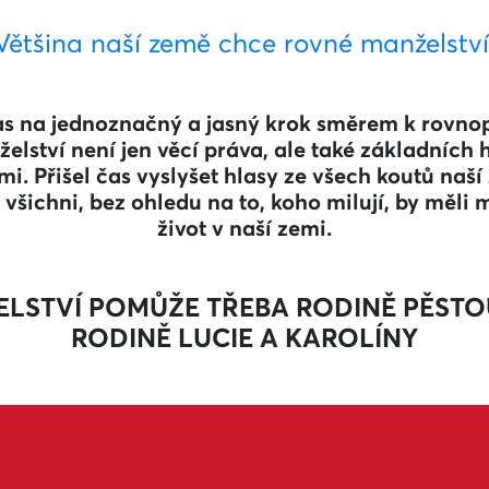
Většina naší země chce rovné manželství
as na jednoznačný a jasný krok směrem k rovno
želství není jen věcí práva, ale také základních 
mi. Přišel čas vyslyšet hlasy ze všech koutů na
e všichni, bez ohledu na to, koho milují, by měli
život v naší zemi.
ELSTVÍ POMŮŽE TŘEBA RODINĚ PĚSTO
RODINĚ LUCIE A KAROLÍNY