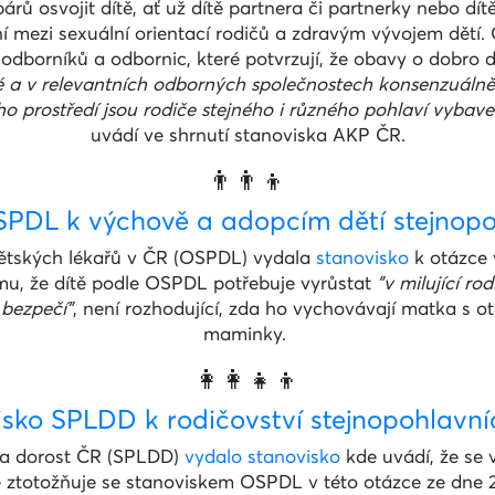
árů osvojit dítě, ať už dítě partnera či partnerky nebo dítě
í mezi sexuální orientací rodičů a zdravým vývojem dětí.
odborníků a odbornic, které potvrzují, že obavy o dobro d
é a v relevantních odborných společnostech konsenzuálně 
 prostředí jsou rodiče stejného i různého pohlaví vybaven
uvádí ve shrnutí stanoviska AKP ČR.
👨‍👨‍👦
SPDL k výchově a adopcím dětí stejnopo
ětských lékařů v ČR (OSPDL) vydala
stanovisko
k otázce 
mu, že dítě podle OSPDL potřebuje vyrůstat
"v milující r
 bezpečí"
, není rozhodující, zda ho vychovávají matka s 
maminky.
👩‍👩‍👧‍👦
isko SPLDD k rodičovství stejnopohlavní
i a dorost ČR (SPLDD)
vydalo stanovisko
kde uvádí, že se 
 ztotožňuje se stanoviskem OSPDL v této otázce ze dne 