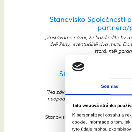
Stanovisko Společnosti p
partnera/
„Zastáváme názor, že každé dítě by měl
dvě ženy, eventuálně dva muži. Domnív
stará, měl garan
Stanovisko 30 českých
Souhlas
"Na základě odborných poznatků bych
neopodstatněné a otevření manželst
při
Tato webová stránka použív
K personalizaci obsahu a re
Stanovisko spolupodepsali například:
cookie. Informace o tom, jak
sociálních pr
tyto údaje mohou zkombinovat