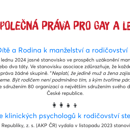
POLEČNÁ PRÁVA PRO GAY A L
ítě a Rodina k manželství a rodičovství
 v lednu 2024 jasné stanovisko ve prospěch uzákonění ma
o dva táty. Ve stanovisku asociace zdůrazňuje, že každé 
 práva žádné skupině. "
Neplatí, že jedině muž a žena zajist
. Být rodičem není podmíněno tím, s kým tvoříme pár. R
je sdružením 80 organizací a největším sdružením svého d
České republice.
👩‍👩‍👧‍👦
 klinických psychologů k rodičovství s
Republiky, z. s. (AKP ČR) vydala v listopadu 2023 stanovi