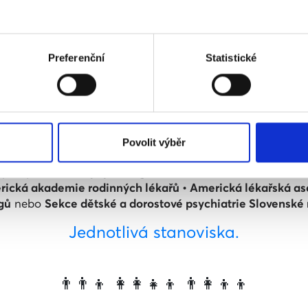
👩‍👩‍👧‍👦
rovného manželství nezpůsobí porušení úm
 pro Seznam Zprávy
uvedl, že nepodporuje společná rodi
Preferenční
Statistické
pce), protože má obavy, aby to nebylo v rozporu s Úmluvo
nce pro rodinu, ale občas to zmíní i některý z politiků a
novisko
spoluautorky českého komentáře k Úmluvě o práve
Hofschneiderové).
Povolit výběr
👨‍👨‍👦
dpořily
Americká psychologická asociace • Americká aka
rická akademie rodinných lékařů • Americká lékařská as
gů
nebo
Sekce dětské a dorostové psychiatrie Slovenské 
Jednotlivá stanoviska.
👨‍👨‍👦 👩‍👩‍👧‍👦 👨‍👩‍👦‍👦