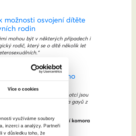
 možnosti osvojení dítěte
ních rodin
 Těmi mohou být v některých případech i
cký rodič, který se o dítě několik let
eterosexuálních.“
zací k přijetí rovného
Více o cookies
ících s dvěma matkami nebo otci jsou
bavy zejména mladých leseb a gayů z
ví."
ěvnosti využíváme soubory
ké republiky, z. s. • Profesní komora
, inzerci a analýzy. Partneři
eské republiky.
li v důsledku toho, že