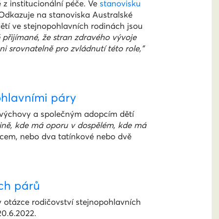
 z institucionální péče. Ve
stanovisku
 Odkazuje na stanoviska Australské
ětí ve stejnopohlavních rodinách jsou
přijímané, že stran zdravého vývoje
i srovnatelně pro zvládnutí této role,”
hlavními páry
výchovy a společným adopcím dětí
odině, kde má oporu v dospělém, kde má
otcem, nebo dva tatínkové nebo dvě
ch párů
v otázce rodičovství stejnopohlavních
20.6.2022.