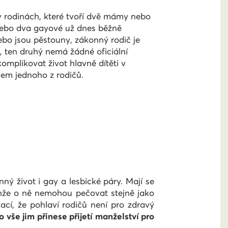
í v rodinách, které tvoří dvě mámy nebo
nebo dva gayové už dnes běžně
nebo jsou pěstouny, zákonný rodič je
, ten druhý nemá žádné oficiální
omplikovat život hlavně dítěti v
dem jednoho z rodičů.
nný život i gay a lesbické páry. Mají se
 Jenže o ně nemohou pečovat stejně jako
ací, že pohlaví rodičů není pro zdravý
o vše jim přinese přijetí manželství pro