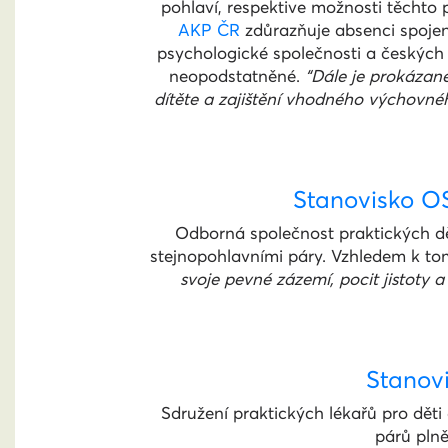
pohlaví, respektive možnosti těchto p
AKP ČR
zdůrazňuje absenci spojen
psychologické společnosti a českých 
neopodstatněné.
“Dále je prokázan
dítěte a zajištění vhodného výchovného
Stanovisko O
Odborná společnost praktických d
stejnopohlavními páry. Vzhledem k to
svoje pevné zázemí, pocit jistoty a
Stanov
Sdružení praktických lékařů pro dět
párů plně