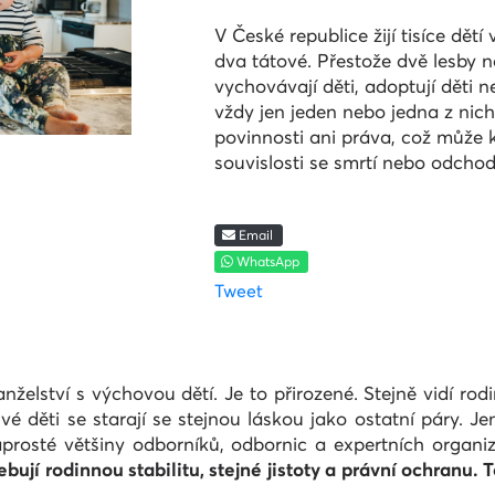
V České republice žijí tisíce dět
dva tátové.
Přestože dvě lesby 
vychovávají děti, adoptují děti 
vždy jen jeden nebo jedna z nich
povinnosti ani práva, což může k
souvislosti se smrtí nebo odcho
Email
WhatsApp
Tweet
elství s výchovou dětí. Je to přirozené. Stejně vidí rodi
své děti se starají se stejnou láskou jako ostatní páry.
naprosté většiny odborníků, odbornic a expertních organiz
bují rodinnou stabilitu, stejné jistoty a právní ochranu. T