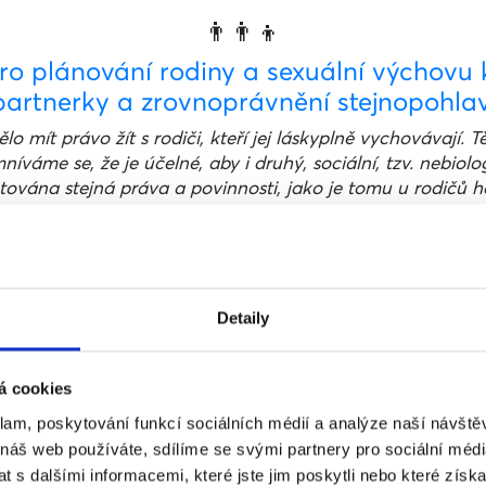
👨‍👨‍👦
ro plánování rodiny a sexuální výchovu k
partnerky a zrovnoprávnění stejnopohlav
o mít právo žít s rodiči, kteří jej láskyplně vychovávají.
áme se, že je účelné, aby i druhý, sociální, tzv. nebiologi
tována stejná práva a povinnosti, jako je tomu u rodičů h
👩‍👩‍👧‍👦
 odborníků, odbornic a expertních organi
manželství
Detaily
om na závěr rádi shrnuli, že obavy o dobro dětí vyrůstaj
ví stejnopohlavním párům může mít pozitivní dopad na o
jetí v rodinách či kolektivu a na jejich celkové duševní zdra
á cookies
klam, poskytování funkcí sociálních médií a analýze naší návšt
Prezidium Asociace manželských a rodinných poradců Čes
 náš web používáte, sdílíme se svými partnery pro sociální média
acovníků – výbor komory
nebo
Aliance náhradních rodin Č
 s dalšími informacemi, které jste jim poskytli nebo které získa