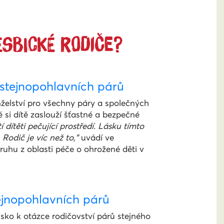
ESBICKÉ RODIČE?
 stejnopohlavních párů
nželství pro všechny páry a společných
si dítě zaslouží šťastné a bezpečné
í dítěti pečující prostředí. Lásku tímto
odič je víc než to,"
uvádí ve
ruhu z oblasti péče o ohrožené děti v
tejnopohlavních párů
sko k otázce rodičovství párů stejného