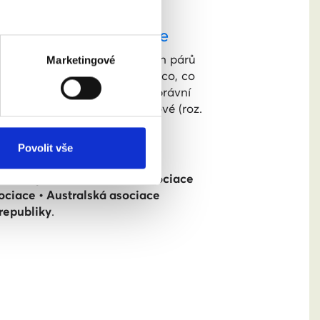
luvy o právech dítěte
čovská práva stejnopohlavních párů
Marketingové
u o právech dítěte. Je to něco, co
 političek. Že to nemá žádné právní
ch dítěte, Mgr. Anny Sležkové (roz.
Povolit vše
demie pediatrů • Národní asociace
ociace • Australská asociace
republiky
.