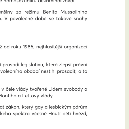
vě homosexualitu dekriminalizoval.
nšiny za režimu Benita Mussoliniho
o. V poválečné době se takové snahy
ž od roku 1986; nejhlasitější organizací
rosadí legislativu, která zlepší právní
olebního období nestihl prosadit, a to
ál v čele vlády tvořené Lidem svobody a
 Montiho a Lettovy vlády.
ovat zákon, který gay a lesbickým párům
ckého spektra včetně Hnutí pěti hvězd,