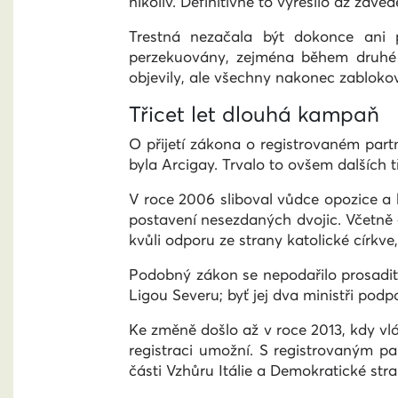
nikoliv. Definitivně to vyřešilo až zav
Trestná nezačala být dokonce ani 
perzekuovány, zejména během druhé 
objevily, ale všechny nakonec zablokov
Třicet let dlouhá kampaň
O přijetí zákona o registrovaném partne
byla Arcigay. Trvalo to ovšem dalších tř
V roce 2006 sliboval vůdce opozice a b
postavení nesezdaných dvojic. Včetně 
kvůli odporu ze strany katolické církve
Podobný zákon se nepodařilo prosadit a
Ligou Severu; byť jej dva ministři podp
Ke změně došlo až v roce 2013, kdy vlá
registraci umožní. S registrovaným pa
části Vzhůru Itálie a Demokratické stra