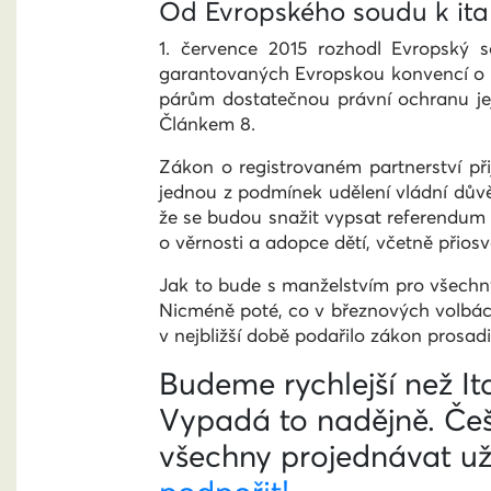
Od Evropského soudu k it
1. července 2015 rozhodl Evropský 
garantovaných Evropskou konvencí o oc
párům dostatečnou právní ochranu jeji
Článkem 8.
Zákon o registrovaném partnerství při
jednou z podmínek udělení vládní dův
že se budou snažit vypsat referendum z
o věrnosti a adopce dětí, včetně přiosv
Jak to bude s manželstvím pro všechny?
Nicméně poté, co v březnových volbách
v nejbližší době podařilo zákon prosa
Budeme rychlejší než It
Vypadá to nadějně. Češ
všechny projednávat u