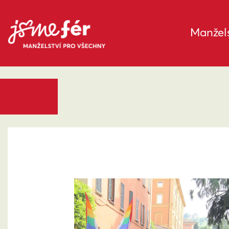
Manžels