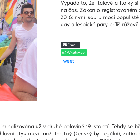
Vypadá to, že Italové a Italky 
na čas. Zákon o registrovaném pa
2016; nyní jsou u moci populisté
gay a lesbické páry příliš růžov
Email
WhatsApp
Tweet
riminalizována už v druhé polovině 19. století. Tehdy se b
hlavní styk mezi muži trestný (ženský byl legální), zatímco