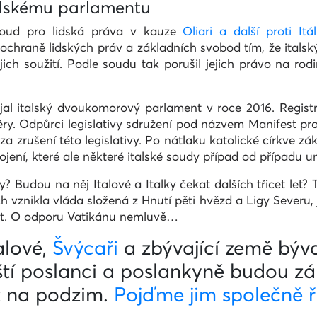
alskému parlamentu
soud pro lidská práva v kauze
Oliari a další proti Itáli
hraně lidských práv a základních svobod tím, že italsk
ch soužití. Podle soudu tak porušil jejich právo na rod
jal italský dvoukomorový parlament v roce 2016. Regist
ěry. Odpůrci legislativy sdružení pod názvem Manifest p
a zrušení této legislativy. Po nátlaku katolické církve z
ojení, které ale některé italské soudy případ od případu u
 Budou na něj Italové a Italky čekat dalších třicet let?
 vznikla vláda složená z Hnutí pěti hvězd a Ligy Severu,
dit. O odporu Vatikánu nemluvě…
alové,
Švýcaři
a zbývající země býv
tí poslanci a poslankyně budou zá
ž na podzim.
Pojďme jim společně ří