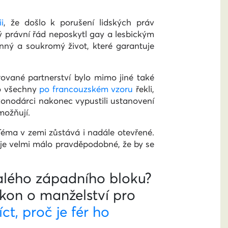
i
, že došlo k porušení lidských práv
ý právní řád neposkytl gay a lesbickým
inný a soukromý život, které garantuje
rované partnerství bylo mimo jiné také
ro všechny
po francouzském vzoru
řekli,
ákonodárci nakonec vypustili ustanovení
možňují.
 Téma v zemi zůstává i nadále otevřené.
 je velmi málo pravděpodobné, že by se
alého západního bloku?
kon o manželství pro
ct, proč je fér ho