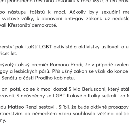
edení jednotného trestního zákoníku v roce 1890, a ten prá
po nástupu fašistů k moci. Ačkoliv byly sexuální me
světové války, k obnovení anti-gay zákonů už nedošl
ali Křesťanští demokraté.
rství pak italští LGBT aktivisté a aktivistky usilovali o u
icet let.
ývalý italský premiér Romano Prodi, že v případě zvolení p
gay a lesbických párů. Příslušný zákon se však do konce v
, Senátu a části Prodiho kabinetu.
ni poté, co se k moci dostal Silvio Berlusconi, který st
orovali. S neúspěchy se LGBT Italové a Italky setkali i za
du Matteo Renzi sestavil. Slíbil, že bude aktivně prosaz
rtnerstvím po německém vzoru souhlasila většina politi
ny.