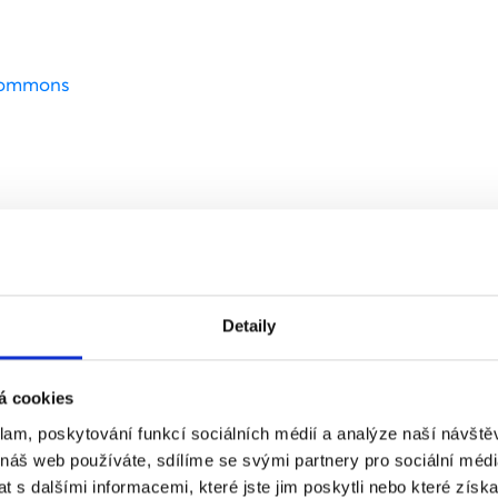
Commons
PODPOŘTE NÁS
Detaily
BEZ VÁS SE NEOBEJDEME
á cookies
klam, poskytování funkcí sociálních médií a analýze naší návšt
 náš web používáte, sdílíme se svými partnery pro sociální média
 s dalšími informacemi, které jste jim poskytli nebo které získa