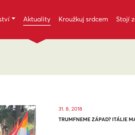
(current)
tví
Aktuality
Kroužkuj srdcem
Stojí 
31. 8. 2018
TRUMFNEME ZÁPAD? ITÁLIE M