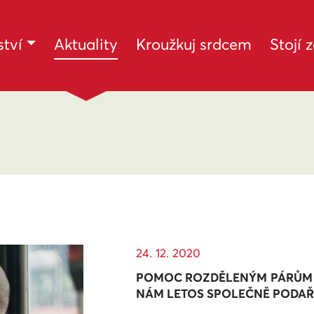
(current)
tví
Aktuality
Kroužkuj srdcem
Stojí 
24. 12. 2020
POMOC ROZDĚLENÝM PÁRŮM I 5
NÁM LETOS SPOLEČNĚ PODAŘ