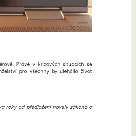
rově. Právě v krizových situacích se
želství pro všechny by ulehčilo život
 Dva roky od předložení novely zákona o