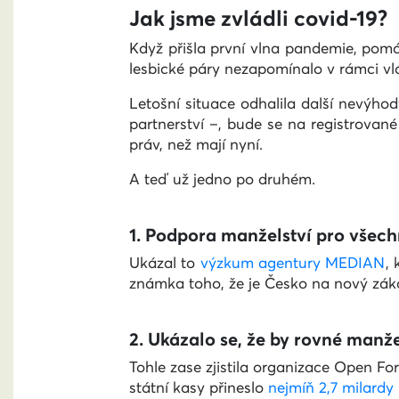
Jak jsme zvládli covid-19?
Když přišla první vlna pandemie, pomá
lesbické páry nezapomínalo v rámci vlá
Letošní situace odhalila další nevýho
partnerství –, bude se na registrované
práv, než mají nyní.
A teď už jedno po druhém.
1. Podpora manželství pro všech
Ukázal to
výzkum agentury MEDIAN
, 
známka toho, že je Česko na nový zák
2. Ukázalo se, že by rovné manž
Tohle zase zjistila organizace Open For
státní kasy přineslo
nejmíň 2,7 milardy