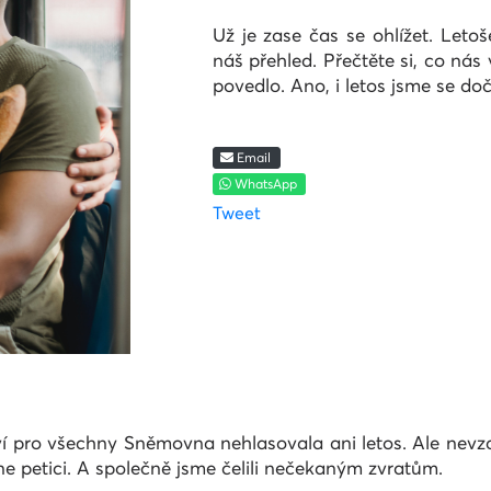
Už je zase čas se ohlížet. Letoš
náš přehled. Přečtěte si, co nás
povedlo. Ano, i letos jsme se do
Email
WhatsApp
Tweet
 pro všechny Sněmovna nehlasovala ani letos. Ale nevzdal
line petici. A společně jsme čelili nečekaným zvratům.