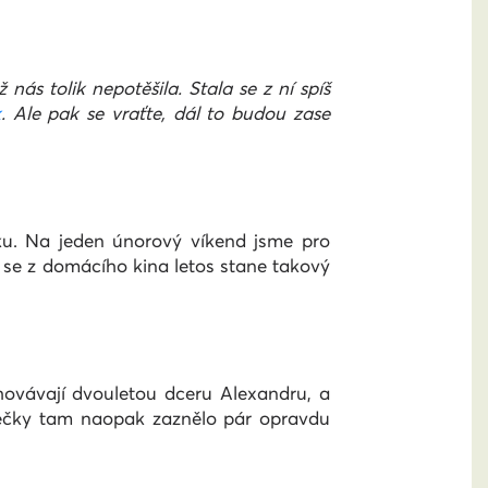
s tolik nepotěšila. Stala se z ní spíš
k
. Ale pak se vraťte, dál to budou zase
ku. Na jeden únorový víkend jsme pro
že se z domácího kina letos stane takový
hovávají dvouletou dceru Alexandru, a
rečky tam naopak zaznělo pár opravdu