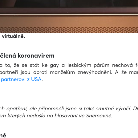
 virtuálně.
zdělená koronavirem
na to, že se stát ke gay a lesbickým párům nechová fé
í partneři jsou oproti manželům znevýhodněni. A že man
 partnerovi z USA
.
ích opatření, ale připomněli jsme si také smutné výročí.
hem kterých nedošlo na hlasování ve Sněmovně.
íně