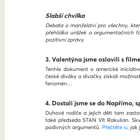
Slabší chvilka
Debata o manželství pro všechny, kter
přehlídka urážek a argumentačních fau
pozitivní zprávy.
3. Valentýna jsme oslavili s fi
Tenhle dokument o americké iniciati
české diváky a divačky získali možnos
fenomén…
4. Dostali jsme se do Napřímo, 
Duhové rodiče a jejich děti tam zast
také
předseda STAN Vít Rakušan. Skv
podivných argumentů.
Přečtěte si
, jak