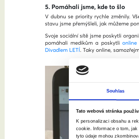
5. Pomáhali jsme, kde to šlo
V dubnu se priority rychle změnily. V
stavu jsme přemýšleli, jak můžeme pom
Svoje sociální sítě jsme poskytli organ
pomáhali medikům a poskytli
online
Divadlem LETÍ
. Taky online, samozřejm
Souhlas
Tato webová stránka použív
K personalizaci obsahu a re
cookie. Informace o tom, jak
tyto údaje mohou zkombinovat