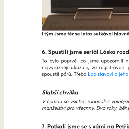
I tým Jsme fér se letos setkával hlavně
6. Spustili jsme seriál Láska ro
To bylo poprvé, co jsme upozornili 
nejvýrazněji ukazuje, že registrovan
spoustě párů. Třeba
Ladislavovi a jeho
Slabší chvilka
V červnu se všichni radovali z volnějš
manželství pro všechny. Dva roky, bě
7. Potkali jsme se s vámi na Petř