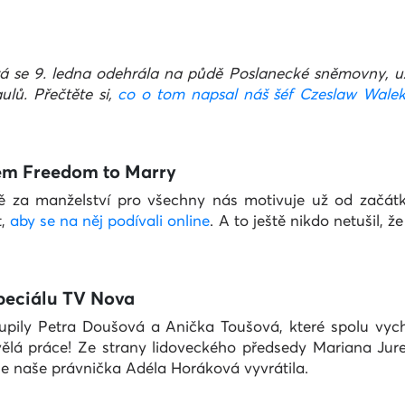
á se 9. ledna odehrála na půdě Poslanecké sněmovny, už ná
lů. Přečtěte si,
co o tom napsal náš šéf Czeslaw Wale
lmem Freedom to Marry
vě za manželství pro všechny nás motivuje už od začát
t,
aby se na něj podívali online
. A to ještě nikdo netušil, 
speciálu TV Nova
oupily Petra Doušová a Anička Toušová, které spolu vyc
ělá práce! Ze strany lidoveckého předsedy Mariana Ju
 je naše právnička Adéla Horáková vyvrátila.