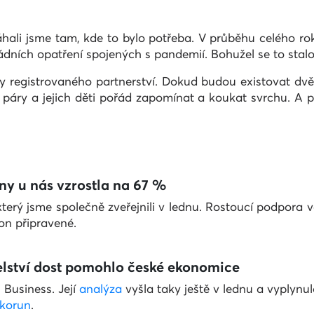
hali jsme tam, kde to bylo potřeba. V průběhu celého rok
dních opatření spojených s pandemií. Bohužel se to stalo 
dy registrovaného partnerství. Dokud budou existovat dvě
 páry a jejich děti pořád zapomínat a koukat svrchu. A pla
ny u nás vzrostla na 67 %
který jsme společně zveřejnili v lednu. Rostoucí podpora 
on připravené.
elství dost pomohlo české ekonomice
 Business. Její
analýza
vyšla taky ještě v lednu a vyplynul
 korun
.