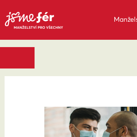
Manžels